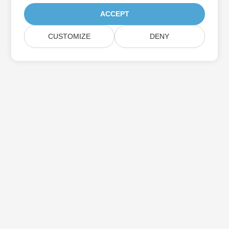
ACCEPT
CUSTOMIZE
DENY
Prenumerera på Aspose-
produktuppdateringar
Få månatliga nyhetsbrev och erbjudanden direkt levererade till
din brevlåda.
Skicka