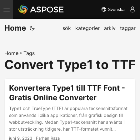
Svenska
V
ä
Home
x
sök
kategorier
arkiv
taggar
l
a
Home
»
Tags
n
Convert Type1 to TTF
a
v
i
Konvertera Type1 till TTF Font -
g
Gratis Online Converter
e
r
Type1 och TrueType (TTF) är populära teckensnittsformat
i
som används i olika applikationer, från grafisk design till
webbutveckling. Medan Type1-teckensnitt har använts i
n
stor utsträckning tidigare, har TTF-formatet vunnit
g
popularitet på grund av dess mångsidighet och
juni 9, 2023
· Farhan Raza