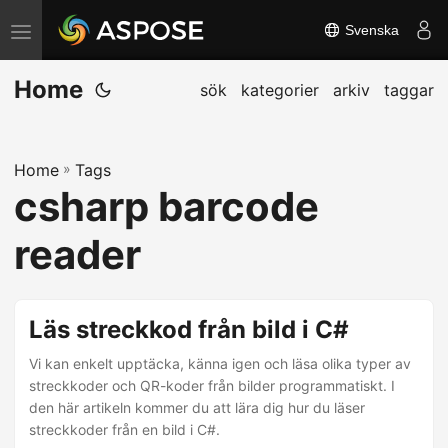
Svenska
V
ä
Home
x
sök
kategorier
arkiv
taggar
l
a
Home
»
Tags
n
csharp barcode
a
v
reader
i
g
e
Läs streckkod från bild i C#
r
Vi kan enkelt upptäcka, känna igen och läsa olika typer av
i
streckkoder och QR-koder från bilder programmatiskt. I
n
den här artikeln kommer du att lära dig hur du läser
g
streckkoder från en bild i C#.