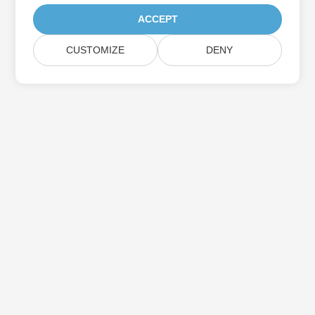
ACCEPT
CUSTOMIZE
DENY
Prenumerera på Aspose-
produktuppdateringar
Få månatliga nyhetsbrev och erbjudanden direkt levererade till
din brevlåda.
Skicka