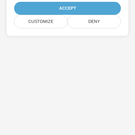
ACCEPT
CUSTOMIZE
DENY
Prenumerera på Aspose-
produktuppdateringar
Få månatliga nyhetsbrev och erbjudanden direkt levererade till
din brevlåda.
Skicka