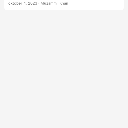
HTML-tabeller programmatiskt i C# med Aspose.HTML för
oktober 4, 2023
· Muzammil Khan
.NET.