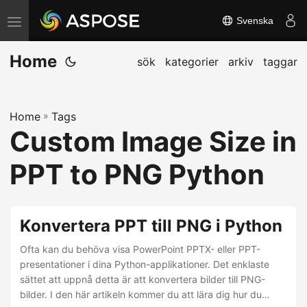
Svenska
V
ä
Home
x
sök
kategorier
arkiv
taggar
l
a
Home
»
Tags
n
Custom Image Size in
a
v
PPT to PNG Python
i
g
e
Konvertera PPT till PNG i Python
r
Ofta kan du behöva visa PowerPoint PPTX- eller PPT-
i
presentationer i dina Python-applikationer. Det enklaste
n
sättet att uppnå detta är att konvertera bilder till PNG-
g
bilder. I den här artikeln kommer du att lära dig hur du