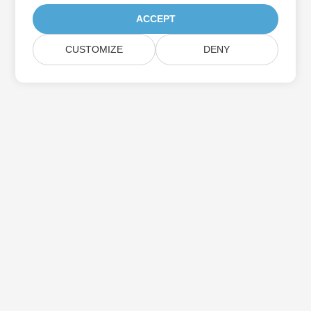
ACCEPT
CUSTOMIZE
DENY
Prenumerera på Aspose-
produktuppdateringar
Få månatliga nyhetsbrev och erbjudanden direkt levererade till
din brevlåda.
Skicka