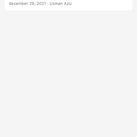
konverterar PPT eller PPTX till PNG-bilder i Python.
december 29, 2021
· Usman Aziz
Dessutom kommer vi att diskutera hur man genererar PNG-
bilder av anpassad skala eller storlek programmatiskt.