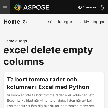
Svenska
V
ä
Home
x
sök
kategorier
arkiv
taggar
l
a
Home
»
Tags
n
excel delete empty
a
v
columns
i
g
e
Ta bort tomma rader och
r
kolumner i Excel med Python
i
Vi behöver ofta ta bort tomma rader eller kolumner i ett
n
Excel-kalkylblad när vi hanterar data. I den här artikeln
g
kommer du att lära dig hur du tar bort tomma rader och