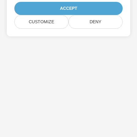
ACCEPT
CUSTOMIZE
DENY
Prenumerera på Aspose-
produktuppdateringar
Få månatliga nyhetsbrev och erbjudanden direkt levererade till
din brevlåda.
Skicka