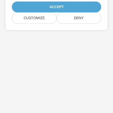
ACCEPT
CUSTOMIZE
DENY
Prenumerera på Aspose-
produktuppdateringar
Få månatliga nyhetsbrev och erbjudanden direkt levererade till
din brevlåda.
Skicka