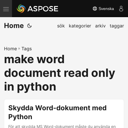
Svenska
V
ä
Home
x
sök
kategorier
arkiv
taggar
l
a
Home
»
Tags
n
make word
a
v
document read only
i
g
in python
e
r
i
Skydda Word-dokument med
n
Python
g
För att skydda MS Word-dokument måste du använda en