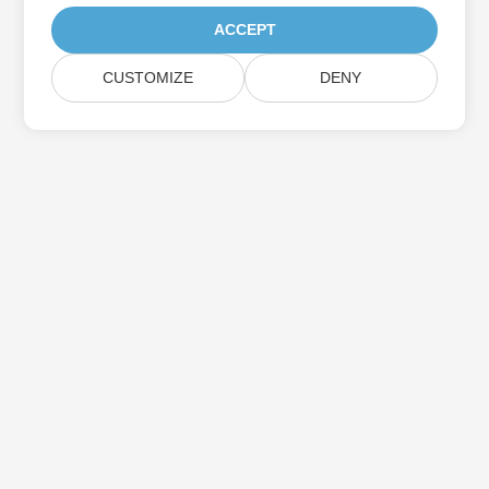
ACCEPT
CUSTOMIZE
DENY
Prenumerera på Aspose-
produktuppdateringar
Få månatliga nyhetsbrev och erbjudanden direkt levererade till
din brevlåda.
Skicka