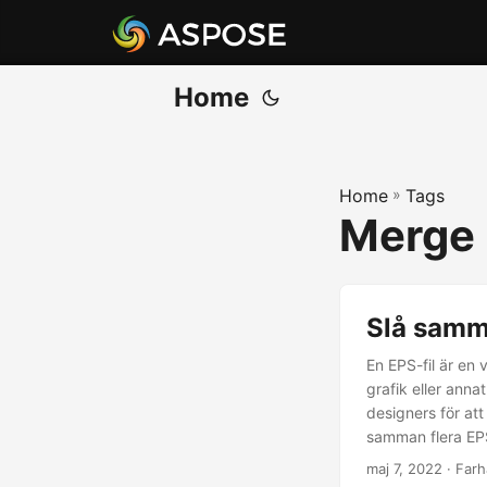
Home
Home
»
Tags
Merge 
Slå samm
En EPS-fil är en 
grafik eller annat
designers för at
samman flera EPS
programmatiskt i
maj 7, 2022
· Farh