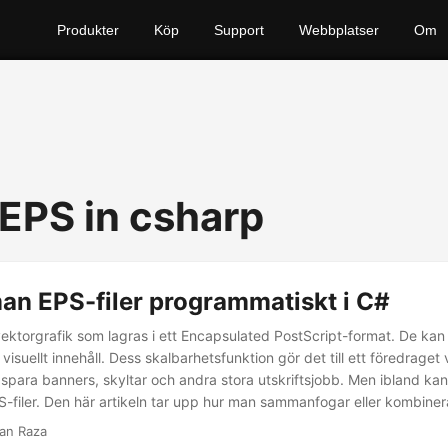
Produkter
Köp
Support
Webbplatser
Om
EPS in csharp
an EPS-filer programmatiskt i C#
vektorgrafik som lagras i ett Encapsulated PostScript-format. De kan 
 visuellt innehåll. Dess skalbarhetsfunktion gör det till ett föredraget 
t spara banners, skyltar och andra stora utskriftsjobb. Men ibland ka
-filer. Den här artikeln tar upp hur man sammanfogar eller kombinera
 C#.
an Raza