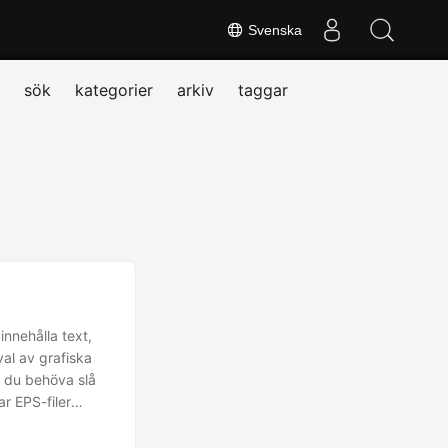
Svenska
sök
kategorier
arkiv
taggar
innehålla text,
val av grafiska
n du behöva slå
r EPS-filer