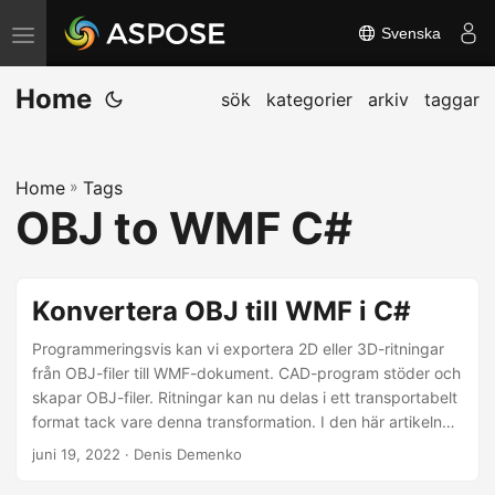
Svenska
V
ä
Home
x
sök
kategorier
arkiv
taggar
l
a
Home
»
Tags
n
OBJ to WMF C#
a
v
i
Konvertera OBJ till WMF i C#
g
e
Programmeringsvis kan vi exportera 2D eller 3D-ritningar
från OBJ-filer till WMF-dokument. CAD-program stöder och
r
skapar OBJ-filer. Ritningar kan nu delas i ett transportabelt
i
format tack vare denna transformation. I den här artikeln
n
kommer du att lära dig hur du konverterar en OBJ-fil till en
juni 19, 2022
· Denis Demenko
g
WMF med C#.