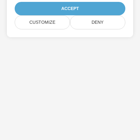
ACCEPT
CUSTOMIZE
DENY
Prenumerera på Aspose-
produktuppdateringar
Få månatliga nyhetsbrev och erbjudanden direkt levererade till
din brevlåda.
Skicka