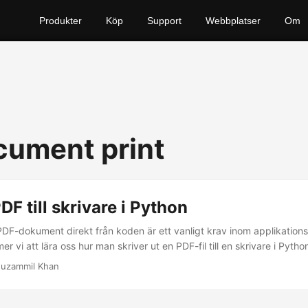
Produkter
Köp
Support
Webbplatser
Om
cument print
DF till skrivare i Python
 PDF-dokument direkt från koden är ett vanligt krav inom applikations
r vi att lära oss hur man skriver ut en PDF-fil till en skrivare i Pytho
uzammil Khan