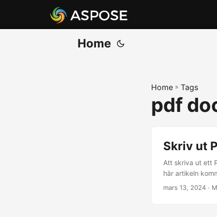
Home
Home
»
Tags
pdf do
Skriv ut P
Att skriva ut ett
här artikeln komme
mars 13, 2024
· M