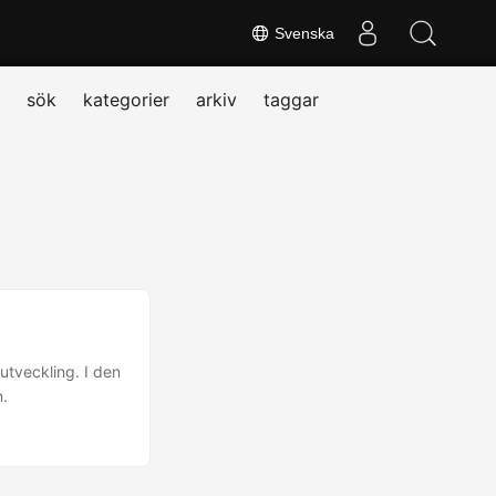
Svenska
sök
kategorier
arkiv
taggar
utveckling. I den
n.