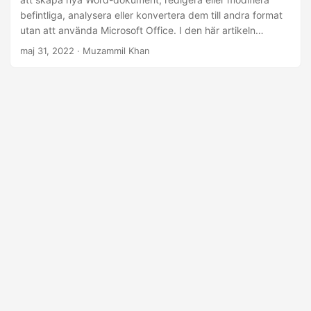
befintliga, analysera eller konvertera dem till andra format
utan att använda Microsoft Office. I den här artikeln
kommer du att lära dig hur du automatiserar MS Word för
maj 31, 2022
· Muzammil Khan
att skapa, redigera, analysera eller konvertera Word-
dokument med Python.