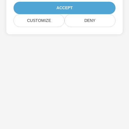
ACCEPT
CUSTOMIZE
DENY
Prenumerera på Aspose-
produktuppdateringar
Få månatliga nyhetsbrev och erbjudanden direkt levererade till
din brevlåda.
Skicka