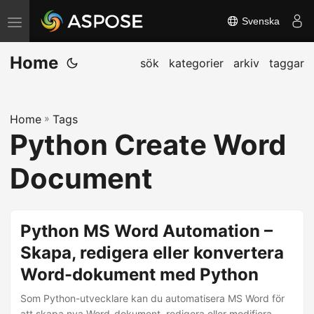
Svenska
V
ä
Home
x
sök
kategorier
arkiv
taggar
l
a
Home
»
Tags
n
Python Create Word
a
v
Document
i
g
e
Python MS Word Automation –
r
Skapa, redigera eller konvertera
i
Word-dokument med Python
n
g
Som Python-utvecklare kan du automatisera MS Word för
att skapa nya Word-dokument, redigera eller modifiera