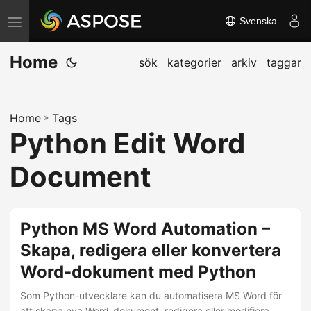
Svenska
V
ä
Home
x
sök
kategorier
arkiv
taggar
l
a
Home
»
Tags
n
Python Edit Word
a
v
Document
i
g
e
Python MS Word Automation –
r
Skapa, redigera eller konvertera
i
Word-dokument med Python
n
g
Som Python-utvecklare kan du automatisera MS Word för
att skapa nya Word-dokument, redigera eller modifiera