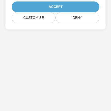
ACCEPT
CUSTOMIZE
DENY
Prenumerera på Aspose-
produktuppdateringar
Få månatliga nyhetsbrev och erbjudanden direkt levererade till
din brevlåda.
Skicka