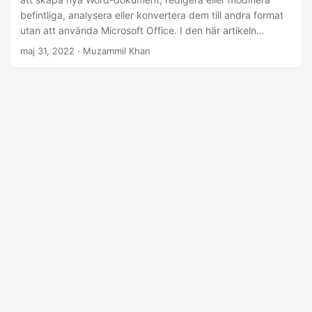
befintliga, analysera eller konvertera dem till andra format
utan att använda Microsoft Office. I den här artikeln
kommer du att lära dig hur du automatiserar MS Word för
maj 31, 2022
· Muzammil Khan
att skapa, redigera, analysera eller konvertera Word-
dokument med Python.