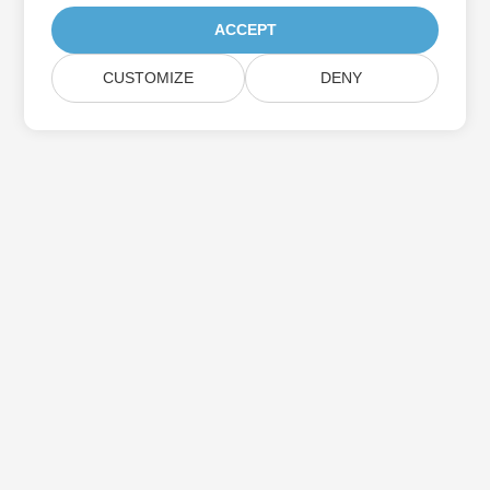
ACCEPT
CUSTOMIZE
DENY
Prenumerera på Aspose-
produktuppdateringar
Få månatliga nyhetsbrev och erbjudanden direkt levererade till
din brevlåda.
Skicka