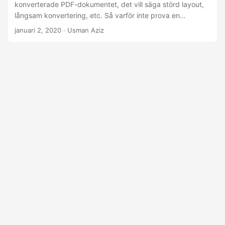
konverterade PDF-dokumentet, det vill säga störd layout,
långsam konvertering, etc. Så varför inte prova en
höghastighets- och high-fidelity-konverterare som låter dig
januari 2, 2020
· Usman Aziz
konvertera Word DOC till PDF i några enkla steg? Läs mer…