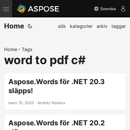
Svenska
V
ä
Home
x
sök
kategorier
arkiv
taggar
l
a
Home
»
Tags
n
word to pdf c#
a
v
i
Aspose.Words för .NET 20.3
g
släpps!
e
r
mars 10, 2020
· Andrey Noskov
i
n
Aspose.Words för .NET 20.2
g