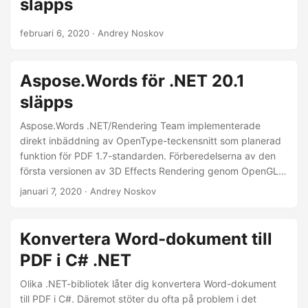
släpps
februari 6, 2020
· Andrey Noskov
Aspose.Words för .NET 20.1
släpps
Aspose.Words .NET/Rendering Team implementerade
direkt inbäddning av OpenType-teckensnitt som planerad
funktion för PDF 1.7-standarden. Förberedelserna av den
första versionen av 3D Effects Rendering genom OpenGL
pågår. Även olika uppgifter relaterade till SmartArt Cold
januari 7, 2020
· Andrey Noskov
Rendering-stöd undersöktes och uppnåddes.
Konvertera Word-dokument till
PDF i C# .NET
Olika .NET-bibliotek låter dig konvertera Word-dokument
till PDF i C#. Däremot stöter du ofta på problem i det