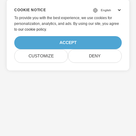
COOKIE NOTICE
To provide you with the best experience, we use cookies for
personalization, analytics, and ads. By using our site, you agree
to
our cookie policy
.
ACCEPT
CUSTOMIZE
DENY
Prenumerera på Aspose-
produktuppdateringar
Få månatliga nyhetsbrev och erbjudanden direkt levererade till
din brevlåda.