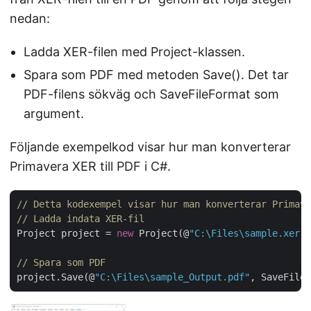
nedan:
Ladda XER-filen med Project-klassen.
Spara som PDF med metoden Save(). Det tar
PDF-filens sökväg och SaveFileFormat som
argument.
Följande exempelkod visar hur man konverterar
Primavera XER till PDF i C#.
// Detta kodexempel visar hur man konverterar Primave
// Ladda indata XER-fil
Project project = 
new
 Project(@
"C:\Files\sample.xer"
)
// Spara som PDF
project.Save(@
"C:\Files\sample_Output.pdf"