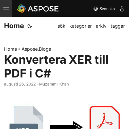
Svenska
V
ä
Home
x
sök
kategorier
arkiv
taggar
l
a
Home
»
Aspose.Blogs
n
Konvertera XER till
a
v
PDF i C#
i
g
augusti 26, 2022
· Muzammil Khan
a
t
i
o
n