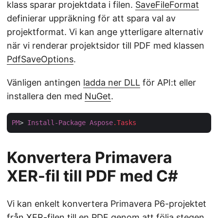
klass sparar projektdata i filen.
SaveFileFormat
definierar uppräkning för att spara val av
projektformat. Vi kan ange ytterligare alternativ
när vi renderar projektsidor till PDF med klassen
PdfSaveOptions
.
Vänligen antingen
ladda ner DLL
för API:t eller
installera den med
NuGet
.
PM
> 
Install-Package
Aspose
.Tasks
Konvertera Primavera
XER-fil till PDF med C#
Vi kan enkelt konvertera Primavera P6-projektet
från XER-filen till en PDF genom att följa stegen