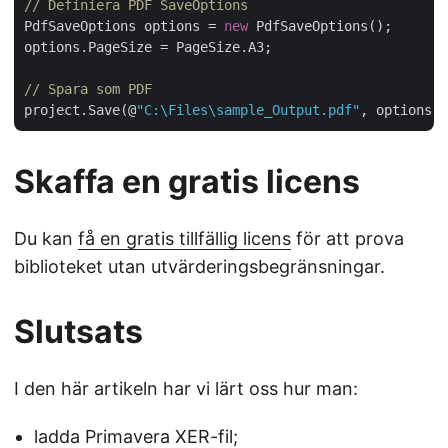
// Definiera PDF SaveOptions
PdfSaveOptions options = 
new
 PdfSaveOptions();

options.PageSize = PageSize.A3;

// Spara som PDF
project.Save(@
"C:\Files\sample_Output.pdf"
Skaffa en gratis licens
Du kan
få en gratis tillfällig licens
för att prova
biblioteket utan utvärderingsbegränsningar.
Slutsats
I den här artikeln har vi lärt oss hur man:
ladda Primavera XER-fil;