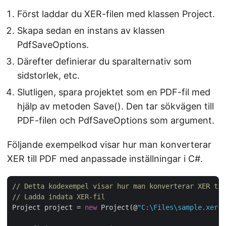
Först laddar du XER-filen med klassen Project.
Skapa sedan en instans av klassen
PdfSaveOptions.
Därefter definierar du sparalternativ som
sidstorlek, etc.
Slutligen, spara projektet som en PDF-fil med
hjälp av metoden Save(). Den tar sökvägen till
PDF-filen och PdfSaveOptions som argument.
Följande exempelkod visar hur man konverterar
XER till PDF med anpassade inställningar i C#.
// Detta kodexempel visar hur man konverterar XER til
// Ladda indata XER-fil
Project project = 
new
 Project(@
"C:\Files\sample.xer"
)