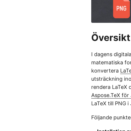
Översikt
I dagens digita
matematiska form
konvertera
LaT
utsträckning in
rendera LaTeX 
Aspose.TeX för
LaTeX till PNG 
Följande punkte