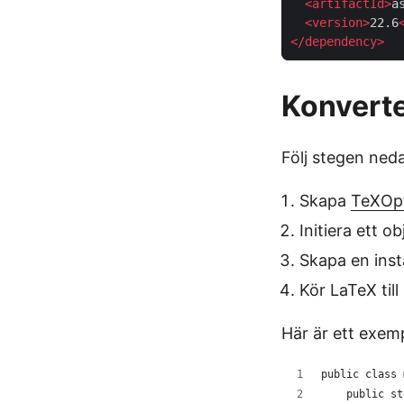
<
artifactId
>
a
<
version
>
22.6
</
dependency
>
Konverte
Följ stegen ned
Skapa
TeXOp
Initiera ett o
Skapa en ins
Kör LaTeX ti
Här är ett exem
public class 
    public st