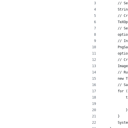
        // Se
        Strin
        // Cr
        TeXOp
        // Se
        optio
        // In
        PngSa
        optio
        // Cr
        Image
        // Ru
        new T
        // Sa
        for (
            t
             
            }
        }
        Syste