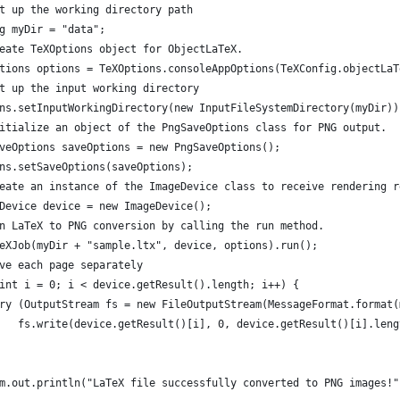
t up the working directory path
g myDir = "data"; 
eate TeXOptions object for ObjectLaTeX. 
tions options = TeXOptions.consoleAppOptions(TeXConfig.objectLaT
t up the input working directory
ns.setInputWorkingDirectory(new InputFileSystemDirectory(myDir))
itialize an object of the PngSaveOptions class for PNG output. 
veOptions saveOptions = new PngSaveOptions();
ns.setSaveOptions(saveOptions);
eate an instance of the ImageDevice class to receive rendering r
Device device = new ImageDevice();
n LaTeX to PNG conversion by calling the run method. 
eXJob(myDir + "sample.ltx", device, options).run();
ve each page separately
int i = 0; i < device.getResult().length; i++) {
ry (OutputStream fs = new FileOutputStream(MessageFormat.format(
   fs.write(device.getResult()[i], 0, device.getResult()[i].leng
m.out.println("LaTeX file successfully converted to PNG images!"