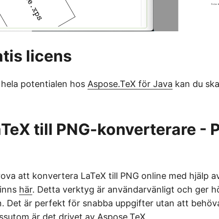
tis licens
a hela potentialen hos
Aspose.TeX för Java
kan du ska
aTeX till PNG-konverterare - 
ova att konvertera LaTeX till PNG online med hjälp av
finns
här
. Detta verktyg är användarvänligt och ger 
. Det är perfekt för snabba uppgifter utan att behöva
essutom är det drivet av
Aspose.TeX