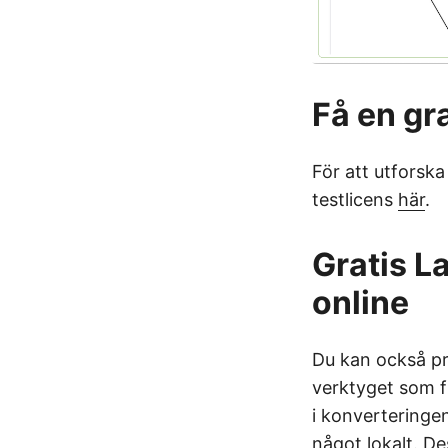
Få en gra
För att utforsk
testlicens
här
.
Gratis L
online
Du kan också pr
verktyget som 
i konverteringen
något lokalt. D