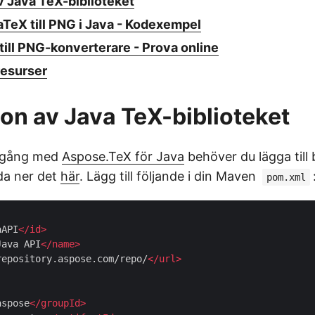
av Java TeX-biblioteket
aTeX till PNG i Java - Kodexempel
till PNG-konverterare - Prova online
esurser
tion av Java TeX-biblioteket
 igång med
Aspose.TeX för Java
behöver du lägga till b
dda ner det
här
. Lägg till följande i din Maven
pom.xml
aAPI
</
id
>
Java API
</
name
>
repository.aspose.com/repo/
</
url
>
aspose
</
groupId
>