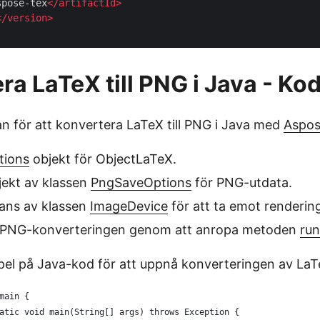
spose-tex
</
artifactId
>
</
version
>
ra LaTeX till PNG i Java - K
an för att konvertera LaTeX till PNG i Java med
Aspos
tions
objekt för ObjectLaTeX.
bjekt av klassen
PngSaveOptions
för PNG-utdata.
tans av klassen
ImageDevice
för att ta emot rendering
ll PNG-konverteringen genom att anropa metoden
run
pel på Java-kod för att uppnå konverteringen av LaTe
main {
atic void main(String[] args) throws Exception {