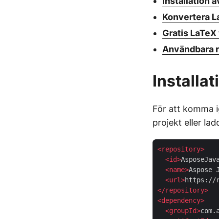
Installation 
Konvertera L
Gratis LaTeX 
Användbara r
Installa
För att komma
projekt eller la
<
repository
>
<
id
>
AsposeJav
<
name
>
Aspose 
<
url
>
https://
</
repository
>
<
dependency
>
<
groupId
>
com.