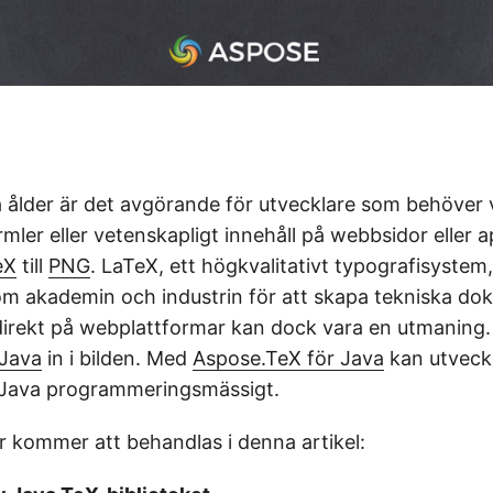
la ålder är det avgörande för utvecklare som behöver
ler eller vetenskapligt innehåll på webbsidor eller ap
eX
till
PNG
. LaTeX, ett högkvalitativt typografisystem
om akademin och industrin för att skapa tekniska do
direkt på webplattformar kan dock vara en utmaning
 Java
in i bilden. Med
Aspose.TeX för Java
kan utveck
i Java programmeringsmässigt.
r kommer att behandlas i denna artikel: