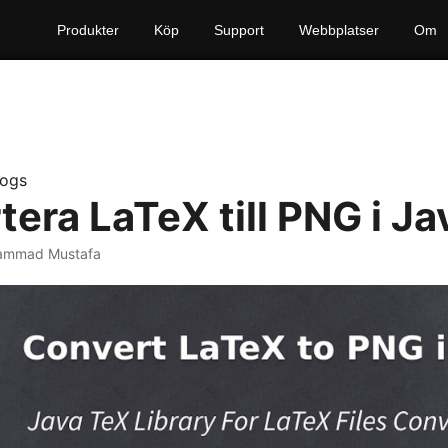
Produkter
Köp
Support
Webbplatser
Om
logs
era LaTeX till PNG i Ja
ammad Mustafa