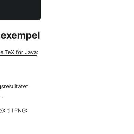
odexempel
e.TeX för Java
:
sresultatet.
.
X till PNG: