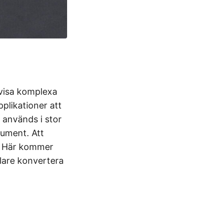
 visa komplexa
plikationer att
, används i stor
kument. Att
. Här kommer
lare konvertera