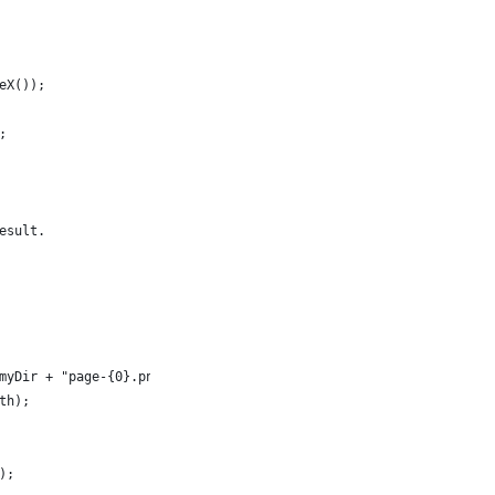
eX());
;
esult.
myDir + "page-{0}.png", (i + 1)))) {
th);
);