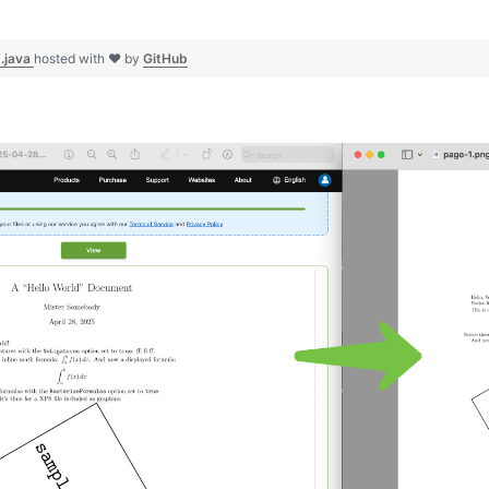
.java
hosted with ❤ by
GitHub