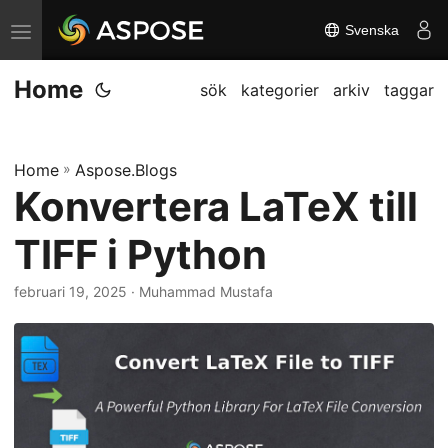
Svenska
V
ä
Home
x
sök
kategorier
arkiv
taggar
l
a
Home
»
Aspose.Blogs
n
Konvertera LaTeX till
a
v
TIFF i Python
i
g
februari 19, 2025
· Muhammad Mustafa
a
t
i
o
n