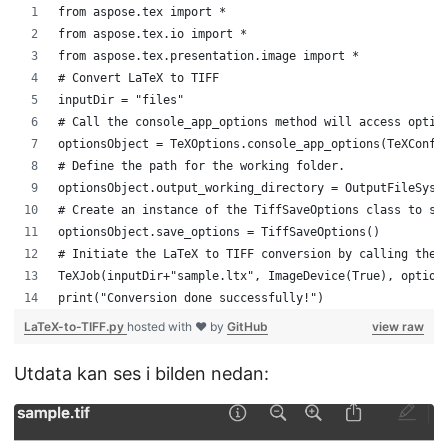
from aspose.tex import *
from aspose.tex.io import *
from aspose.tex.presentation.image import *
# Convert LaTeX to TIFF
inputDir = "files"
# Call the console_app_options method will access optio
optionsObject = TeXOptions.console_app_options(TeXConfi
# Define the path for the working folder.
optionsObject.output_working_directory = OutputFileSyst
# Create an instance of the TiffSaveOptions class to sa
optionsObject.save_options = TiffSaveOptions()
# Initiate the LaTeX to TIFF conversion by calling the 
TeXJob(inputDir+"sample.ltx", ImageDevice(True), option
print("Conversion done successfully!")
LaTeX-to-TIFF.py
hosted with ❤ by
GitHub
view raw
Utdata kan ses i bilden nedan: