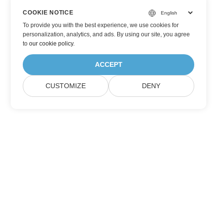
COOKIE NOTICE
To provide you with the best experience, we use cookies for
personalization, analytics, and ads. By using our site, you agree
to
our cookie policy
.
ACCEPT
CUSTOMIZE
DENY
Prenumerera på Aspose
produktuppdateringar
Få månatliga nyhetsbrev och erbjudanden direkt levererade till
din brevlåda.