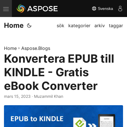
Svenska
V
ä
Home
x
sök
kategorier
arkiv
taggar
l
a
Home
»
Aspose.Blogs
n
Konvertera EPUB till
a
v
KINDLE - Gratis
i
g
eBook Converter
a
mars 15, 2023
· Muzammil Khan
t
i
o
n