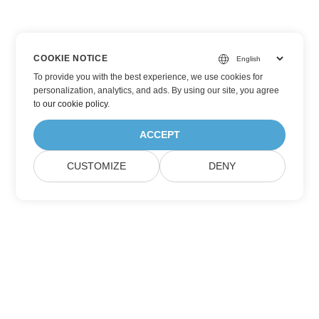
COOKIE NOTICE
To provide you with the best experience, we use cookies for
personalization, analytics, and ads. By using our site, you agree
to
our cookie policy
.
ACCEPT
CUSTOMIZE
DENY
Prenumerera på Aspose
produktuppdateringar
Få månatliga nyhetsbrev och erbjudanden direkt levererade till