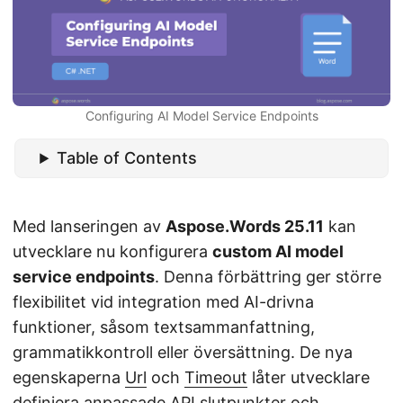
Configuring AI Model Service Endpoints
Table of Contents
Med lanseringen av
Aspose.Words 25.11
kan
utvecklare nu konfigurera
custom AI model
service endpoints
. Denna förbättring ger större
flexibilitet vid integration med AI-drivna
funktioner, såsom textsammanfattning,
grammatikkontroll eller översättning. De nya
egenskaperna
Url
och
Timeout
låter utvecklare
definiera anpassade API slutpunkter och