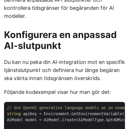
kontrollera tidsgränser för begäranden för AI
modeller.
Konfigurera en anpassad
AI-slutpunkt
Du kan nu peka din AI-integration mot en specifik
tjänstslutpunkt och definiera hur länge begäran
ska vänta innan tidsgränsen överskrids.
Följande kodexempel visar hur man gör det:
// Use OpenAI generative language models as an exampl
string
 apiKey = Environment.GetEnvironmentVariable(
"A
AiModel model = AiModel.Create(AiModelType.Gpt4OMini)