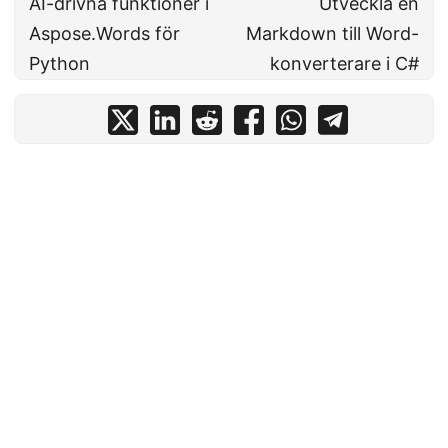
AI-drivna funktioner i
Utveckla en
Aspose.Words för
Markdown till Word-
Python
konverterare i C#