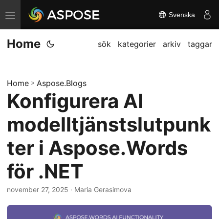
Svenska
V
ä
Home
x
sök
kategorier
arkiv
taggar
l
a
Home
»
Aspose.Blogs
n
Konfigurera AI
a
v
modelltjänstslutpunk
i
g
ter i Aspose.Words
a
för .NET
t
i
november 27, 2025
· Maria Gerasimova
o
n