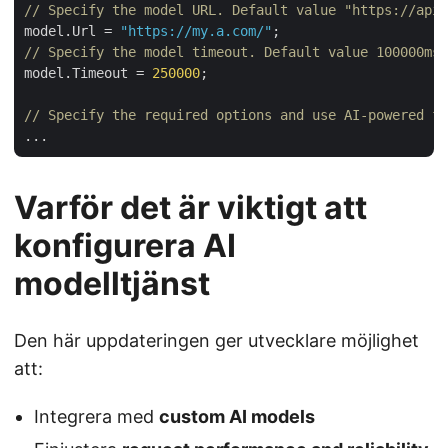
// Specify the model URL. Default value "https://api.
model.Url = 
"https://my.a.com/"
// Specify the model timeout. Default value 100000ms.
model.Timeout = 
250000
;

// Specify the required options and use AI-powered fe
Varför det är viktigt att
konfigurera AI
modelltjänst
Den här uppdateringen ger utvecklare möjlighet
att:
Integrera med
custom AI models