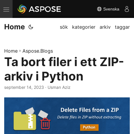
Svenska
V
ä
Home
x
sök
kategorier
arkiv
taggar
l
a
Home
»
Aspose.Blogs
n
Ta bort filer i ett ZIP-
a
v
arkiv i Python
i
g
september 14, 2023
· Usman Aziz
a
t
i
o
n