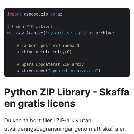
import
 aspose.zip 
as
 az

# Ladda ZIP-arkivet
with
 az.Archive(
"my_archive.zip"
) 
as
 archive:

# Ta bort post vid index 0
    archive.delete_entry(
0
)

# Spara uppdaterat ZIP-arkiv
    archive.save(
"updated-archive.zip"
Python ZIP Library - Skaffa
en gratis licens
Du kan ta bort filer i ZIP-arkiv utan
utvärderingsbegränsningar genom att skaffa
en