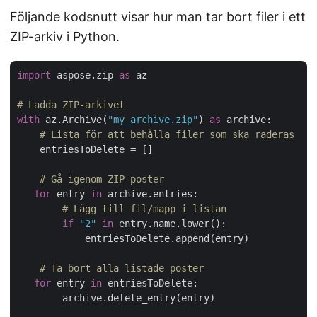
Följande kodsnutt visar hur man tar bort filer i ett
ZIP-arkiv i Python.
import
 aspose.zip 
as
 az

# Ladda ZIP-arkivet
with
 az.Archive(
"my_archive.zip"
) 
as
 archive:

# Lista för att behålla filer som ska raderas
    entriesToDelete = []

# Gå igenom ZIP-poster
for
 entry 
in
 archive.entries:

# Lägg till fil/mapp i listan
if
"2"
in
 entry.name.lower():

            entriesToDelete.append(entry)

# Ta bort alla listade poster
for
 entry 
in
 entriesToDelete:

        archive.delete_entry(entry)
