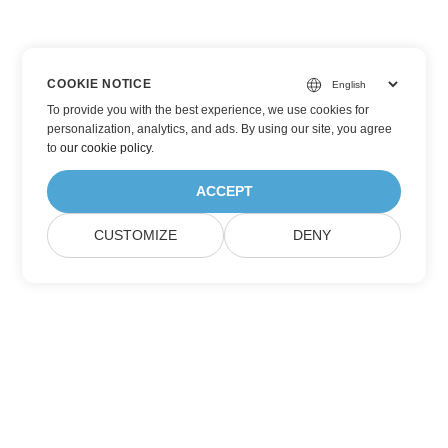
COOKIE NOTICE
To provide you with the best experience, we use cookies for
personalization, analytics, and ads. By using our site, you agree
to
our cookie policy
.
ACCEPT
CUSTOMIZE
DENY
Prenumerera på Aspose
produktuppdateringar
Få månatliga nyhetsbrev och erbjudanden direkt levererade till