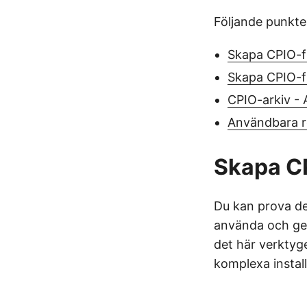
Följande punkte
Skapa CPIO-fi
Skapa CPIO-fi
CPIO-arkiv - A
Användbara r
Skapa CP
Du kan prova d
använda och ger
det här verktyg
komplexa install