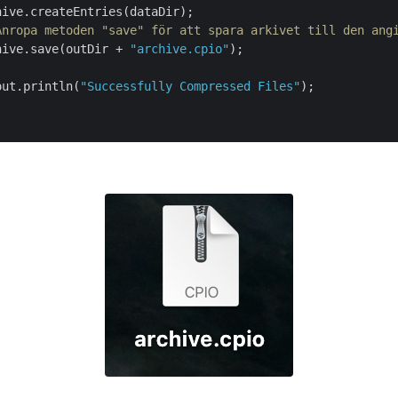
ive.createEntries(dataDir);

Anropa metoden "save" för att spara arkivet till den ang
hive.save(outDir + 
"archive.cpio"
);

out.println(
"Successfully Compressed Files"
);
