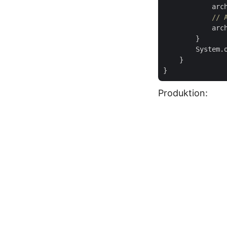
            arch
// 
            arc
        }

        System.
    }

Produktion: