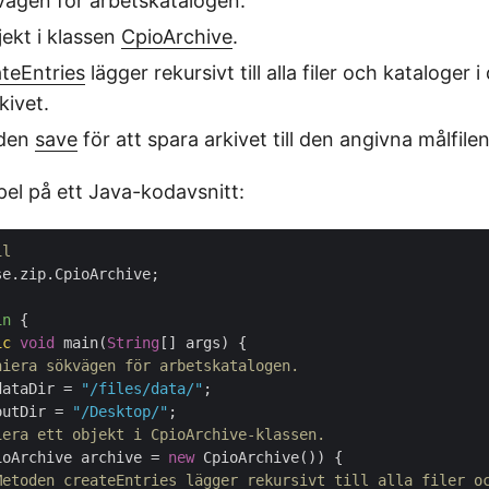
vägen för arbetskatalogen.
bjekt i klassen
CpioArchive
.
teEntries
lägger rekursivt till alla filer och kataloger 
kivet.
oden
save
för att spara arkivet till den angivna målfilen
pel på ett Java-kodavsnitt:
il 
e.zip.CpioArchive;

in
{

ic
void
 main(
String
[] args) {

niera sökvägen för arbetskatalogen.
dataDir = 
"/files/data/"
;

outDir = 
"/Desktop/"
;

iera ett objekt i CpioArchive-klassen. 
ioArchive archive = 
new
 CpioArchive()) {

Metoden createEntries lägger rekursivt till alla filer o