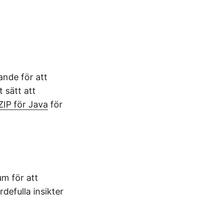
nde för att
 sätt att
ZIP för Java
för
m för att
defulla insikter