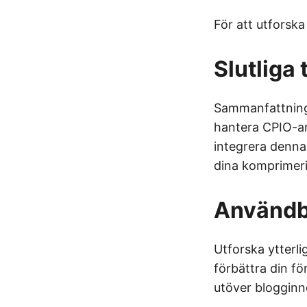
För att utforsk
Slutliga
Sammanfattning
hantera CPIO-ar
integrera denna 
dina komprimer
Användb
Utforska ytterl
förbättra din fö
utöver blogginne