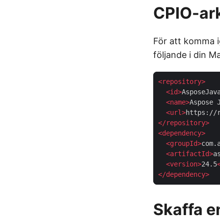
CPIO-ark
För att komma
följande i din M
<
repository
>
<
id
>
AsposeJav
<
name
>
Aspose 
<
url
>
https://
</
repository
>
<
dependency
>
<
groupId
>
com.
<
artifactId
>
a
<
version
>
24.5
</
dependency
>
Skaffa en