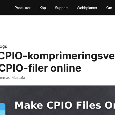
Produkter
Köp
Support
Webbplatser
Om
logs
 CPIO-komprimeringsve
CPIO-filer online
ammad Mustafa