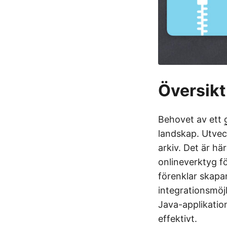
Översikt
Behovet av ett
landskap. Utvec
arkiv. Det är hä
onlineverktyg f
förenklar skapa
integrationsmöjl
Java-applikatione
effektivt.