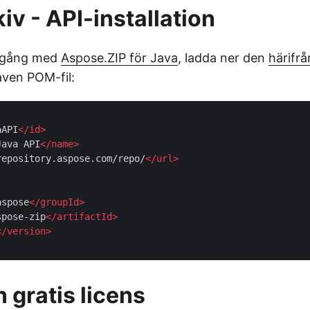
iv - API-installation
 igång med
Aspose.ZIP för Java
, ladda ner den
härifrå
aven POM-fil:
aAPI
</
id
>
Java API
</
name
>
repository.aspose.com/repo/
</
url
>
aspose
</
groupId
>
spose-zip
</
artifactId
>
</
version
>
 gratis licens