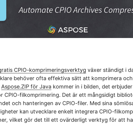
gratis CPIO-komprimeringsverktyg
växer ständigt i d
klare behöver ofta effektiva sätt att komprimera oc
r
Aspose.ZIP för Java
kommer in i bilden, det erbjude
ör CPIO-filkomprimering. Det är ett mångsidigt biblio
ndet och hanteringen av CPIO-filer. Med sina sömlös
igheter kan utvecklare enkelt integrera CPIO-filkompr
r, vilket gör det till ett ovärderligt verktyg för att h