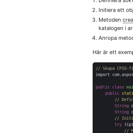
Definiera sök
Initiera ett o
Metoden
crea
katalogen i ar
Anropa met
Här är ett exem
// Skapa CPIO-f
import com.aspos
public
class
ma
public
stat
// Defi
String
 
String
 
// Init
try
 (Cp
// 