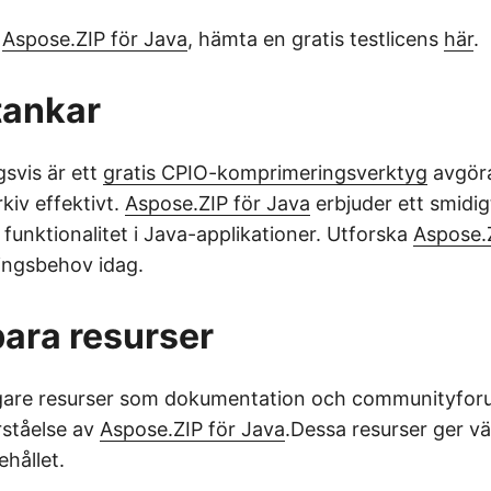
a
Aspose.ZIP för Java
, hämta en gratis testlicens
här
.
 tankar
svis är ett
gratis CPIO-komprimeringsverktyg
avgöra
kiv effektivt.
Aspose.ZIP för Java
erbjuder ett smidigt
funktionalitet i Java-applikationer. Utforska
Aspose.
ingsbehov idag.
ara resurser
igare resurser som dokumentation och communityforu
rståelse av
Aspose.ZIP för Java
.Dessa resurser ger vär
hållet.