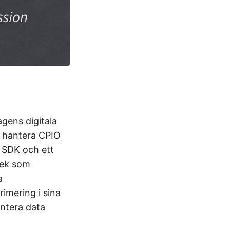
agens digitala
h hantera
CPIO
r SDK och ett
tek som
a
imering i sina
antera data