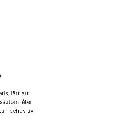
e
tis, lätt att
ssutom låter
utan behov av