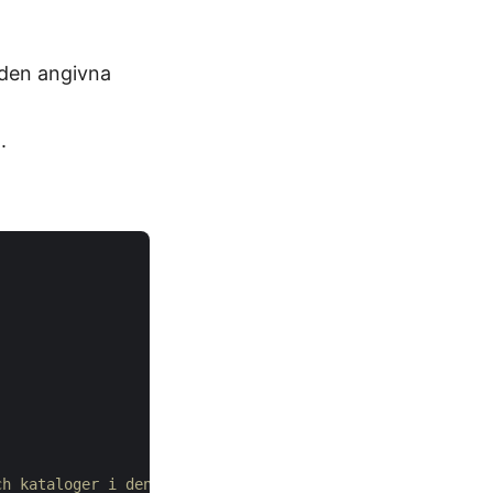
i den angivna
.
ch kataloger i den angivna katalogen i arkivet.  