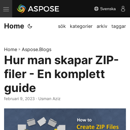
Svenska
V
ä
Home
x
sök
kategorier
arkiv
taggar
l
a
Home
»
Aspose.Blogs
n
Hur man skapar ZIP-
a
v
filer - En komplett
i
g
guide
a
februari 9, 2023
· Usman Aziz
t
i
o
n