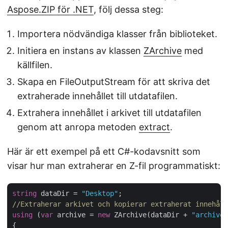
Aspose.ZIP för .NET
, följ dessa steg:
Importera nödvändiga klasser från biblioteket.
Initiera en instans av klassen
ZArchive
med
källfilen.
Skapa en FileOutputStream för att skriva det
extraherade innehållet till utdatafilen.
Extrahera innehållet i arkivet till utdatafilen
genom att anropa metoden
extract
.
Här är ett exempel på ett C#-kodavsnitt som
visar hur man extraherar en Z-fil programmatiskt:
string
 dataDir = 
"Desktop"
//Extraherar arkivet och kopierar extraherat innehåll
using
 (
var
 archive = 
new
 ZArchive(dataDir + 
"archive.
{
