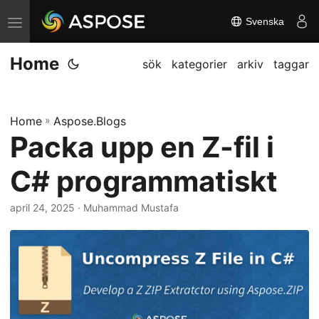
Svenska
V
ä
Home
x
sök
kategorier
arkiv
taggar
l
a
Home
»
Aspose.Blogs
n
Packa upp en Z-fil i
a
v
C# programmatiskt
i
g
april 24, 2025
· Muhammad Mustafa
a
t
i
o
n