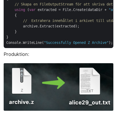
// Skapa en FileOutputStream för att skriva det 
using
 (
var
 extracted = File.Create(dataDir + 
"ali
    {

//  Extrahera innehållet i arkivet till utdat
        archive.Extract(extracted);

    }

}

Console.WriteLine(
"Successfully Opened Z Archive"
Produktion: