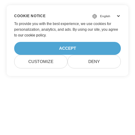
COOKIE NOTICE
To provide you with the best experience, we use cookies for
personalization, analytics, and ads. By using our site, you agree
to
our cookie policy
.
ACCEPT
CUSTOMIZE
DENY
Prenumerera på Aspose
produktuppdateringar
Få månatliga nyhetsbrev och erbjudanden direkt levererade till
din brevlåda.