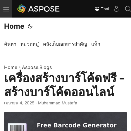
Thai
ส
ลั
Home
บ
ก
า
ค้นหา
หมวดหมู่
คลังเก็บเอกสารสำคัญ
แท็ก
ร
นำ
Home
ท
»
Aspose.Blogs
เครื่องสร้างบาร์โค้ดฟรี -
า
ง
สร้างบาร์โค้ดออนไลน์
เมษายน 4, 2025
· Muhammad Mustafa