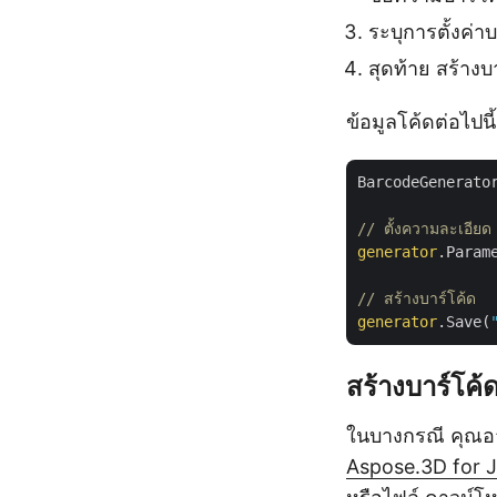
ระบุการตั้งค่
สุดท้าย สร้าง
ข้อมูลโค้ดต่อไปนี
BarcodeGenerato
// ตั้งความละเอียด
generator
.Param
// สร้างบาร์โค้ด
generator
.Save(
สร้างบาร์โค
ในบางกรณี คุณอา
Aspose.3D for 