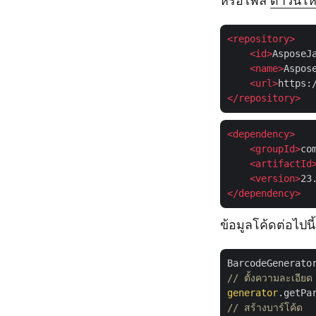
หรือไฟล์
ดาวน์โ
<
repository
>
<
id
>
AsposeJ
<
name
>
Aspos
<
url
>
https:
</
repository
>
<
dependency
>
<
groupId
>
co
<
artifactId
<
version
>
23
</
dependency
>
ข้อมูลโค้ดต่อไปน
BarcodeGenerato
// ตั้งความละเอียด
generator
.getPa
// สร้างบาร์โค้ด