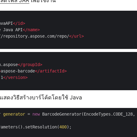
หลดไฟล์ JAR
เพื่อใช้งาน
avaAPI
</
id
>
e Java API
</
name
>
//repository.aspose.com/repo/
</
url
>
m.aspose
</
groupId
>
>
aspose-barcode
</
artifactId
>
.1
</
version
>
ี้แสดงวิธีสร้างบาร์โค้ดโดยใช้ Java
r 
generator
 = 
new
 BarcodeGenerator(EncodeTypes.CODE_128,
rameters().setResolution(
400