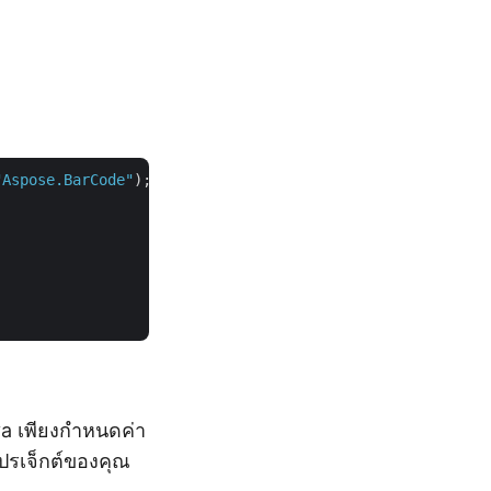
"Aspose.BarCode"
);

va เพียงกำหนดค่า
ปรเจ็กต์ของคุณ