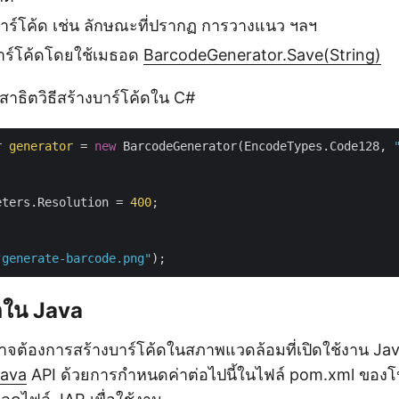
าบาร์โค้ด เช่น ลักษณะที่ปรากฏ การวางแนว ฯลฯ
บาร์โค้ดโดยใช้เมธอด
BarcodeGenerator.Save(String)
้สาธิตวิธีสร้างบาร์โค้ดใน C#
r 
generator
 = 
new
 BarcodeGenerator(EncodeTypes.Code128, 
eters.Resolution = 
400
;

"generate-barcode.png"
้ดใน Java
จต้องการสร้างบาร์โค้ดในสภาพแวดล้อมที่เปิดใช้งาน Ja
Java
API ด้วยการกำหนดค่าต่อไปนี้ในไฟล์ pom.xml ของโ