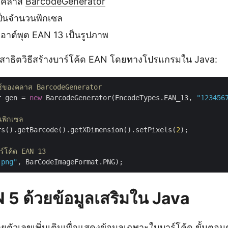
ของคลาส
BarcodeGenerator
็นจำนวนพิกเซล
เอาต์พุต EAN 13 เป็นรูปภาพ
นี้สาธิตวิธีสร้างบาร์โค้ด EAN โดยทางโปรแกรมใน Java:
นซ์ของคลาส BarcodeGenerator
r gen = 
new
 BarcodeGenerator(EncodeTypes.EAN_13, 
"123456
พิกเซล
rs().getBarcode().getXDimension().setPixels(
2
);

าร์โค้ด EAN 13
.png"
 5 ด้วยข้อมูลเสริมใน Java
ตัวเลขเพิ่มเติมเพื่อแสดงข้อมูลเฉพาะในบาร์โค้ด ขั้นตอนต่