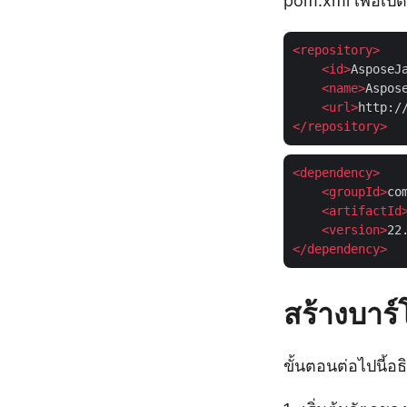
pom.xml เพื่อเป
<
repository
>
<
id
>
AsposeJ
<
name
>
Aspos
<
url
>
http:/
</
repository
>
<
dependency
>
<
groupId
>
co
<
artifactId
<
version
>
22
</
dependency
>
สร้างบาร
ขั้นตอนต่อไปนี้อ