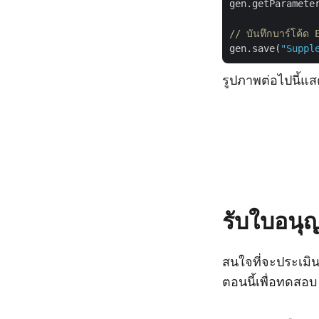
gen.getParamete
// บันทึกบาร์โค้ด 
gen.save(
"Suppl
รูปภาพต่อไปนี้แส
รับใบอนุ
สนใจที่จะประเมิน
ตอนนี้เพื่อทดสอบ