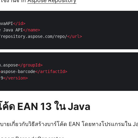
ิดใช้งานจาก
Aspose Repository
avaAPI
</
id
>
e Java API
</
name
>
/repository.aspose.com/repo/
</
url
>
m.aspose
</
groupId
>
>
aspose-barcode
</
artifactId
>
.9
</
version
>
์โค้ด EAN 13 ใน Java
ธิบายเกี่ยวกับวิธีสร้างบาร์โค้ด EAN โดยทางโปรแกรมใน J