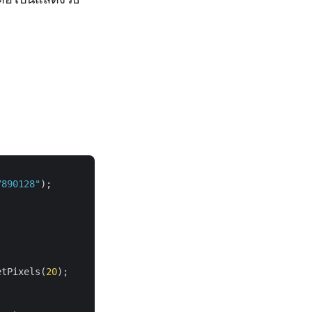
7890128"
);

etPixels(
20
);
