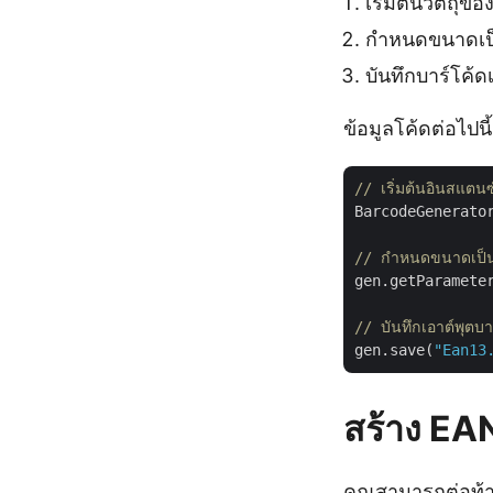
เริ่มต้นวัตถุ
กำหนดขนาดเป
บันทึกบาร์โค้ด
ข้อมูลโค้ดต่อไป
// เริ่มต้นอินสแต
BarcodeGenerato
// กำหนดขนาดเป็น
gen.getParamete
// บันทึกเอาต์พุตบ
gen.save(
"Ean13
สร้าง EAN
คุณสามารถต่อท้าย