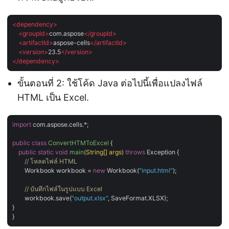
<
dependency
>
<
groupId
>
com.aspose
</
groupId
>
<
artifactId
>
aspose-cells
</
artifactId
>
<
version
>
23.5
</
version
>
</
dependency
>
ขั้นตอนที่ 2: ใช้โค้ด Java ต่อไปนี้เพื่อแปลงไฟล์
HTML เป็น Excel.
import
 com.aspose.cells.*;

public
class
ConvertHTMToExcel
{

public
static
void
main
(String[] args)
throws
 Exception 
{

// โหลดไฟล์ HTML
        Workbook workbook = 
new
 Workbook(
"input.html"
);

// บันทึกไฟล์ในรูปแบบ Excel
        workbook.save(
"output.xlsx"
, SaveFormat.XLSX);

}
