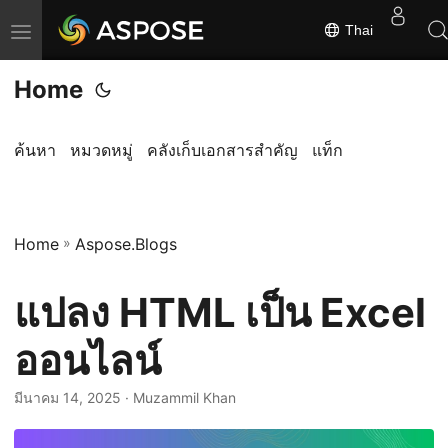
Thai
ส
ลั
Home
บ
ก
า
ค้นหา
หมวดหมู่
คลังเก็บเอกสารสำคัญ
แท็ก
ร
นำ
ท
Home
»
Aspose.Blogs
า
ง
แปลง HTML เป็น Excel
ออนไลน์
มีนาคม 14, 2025
· Muzammil Khan