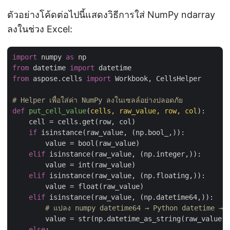
ตัวอย่างโค้ดต่อไปนี้แสดงวิธีการใส่ NumPy ndarray
ลงในช่วง Excel:
import
 numpy 
as
from
 datetime 
import
from
 aspose.cells 
import
 Workbook, CellsHelper

# Helper เพื่อใส่ค่า NumPy ลงในเซลล์อย่างปลอดภัย
def
put_cell_value
(
cells, raw_value, row, col
):
    cell = cells.get(row, col)

if
 isinstance(raw_value, (np.bool_,)):

        value = bool(raw_value)

elif
 isinstance(raw_value, (np.integer,)):

        value = int(raw_value)

elif
 isinstance(raw_value, (np.floating,)):

        value = float(raw_value)

elif
 isinstance(raw_value, (np.datetime64,)):

# แปลง numpy datetime64 → Python datetime → สตริง
        value = str(np.datetime_as_string(raw_value, 
else
:
