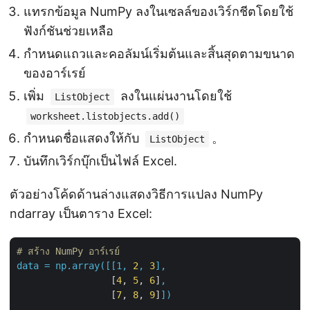
แทรกข้อมูล NumPy ลงในเซลล์ของเวิร์กชีตโดยใช้
ฟังก์ชันช่วยเหลือ
กำหนดแถวและคอลัมน์เริ่มต้นและสิ้นสุดตามขนาด
ของอาร์เรย์
เพิ่ม
ลงในแผ่นงานโดยใช้
ListObject
worksheet.listobjects.add()
กำหนดชื่อแสดงให้กับ
。
ListObject
บันทึกเวิร์กบุ๊กเป็นไฟล์ Excel.
ตัวอย่างโค้ดด้านล่างแสดงวิธีการแปลง NumPy
ndarray เป็นตาราง Excel:
# สร้าง NumPy อาร์เรย์
data
=
np.array([[1,
2
,
3
],
                 [
4
, 
5
, 
6
]
,
                 [
7
, 
8
, 
9
]
])