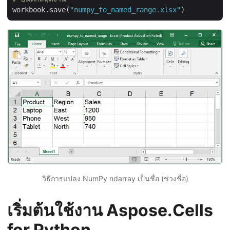
workbook.save(
"numpy_to_named_range.xlsx"
วิธีการแปลง NumPy ndarray เป็นชื่อ (ช่วงชื่อ)
เริ่มต้นใช้งาน Aspose.Cells
for Python