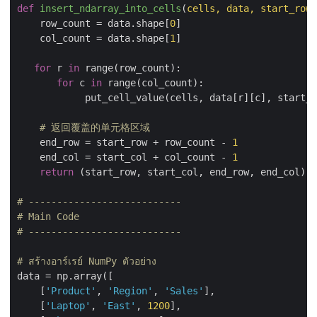
def
insert_ndarray_into_cells
(
cells, data, start_row,
    row_count = data.shape[
0
]

    col_count = data.shape[
1
]

for
 r 
in
 range(row_count):

for
 c 
in
 range(col_count):

            put_cell_value(cells, data[r][c], start_r
# 返回覆盖的单元格区域
    end_row = start_row + row_count - 
1
    end_col = start_col + col_count - 
1
return
 (start_row, start_col, end_row, end_col)

# ---------------------------
# Main Code
# ---------------------------
# สร้างอาร์เรย์ NumPy ตัวอย่าง
data = np.array([

    [
'Product'
, 
'Region'
, 
'Sales'
],

    [
'Laptop'
, 
'East'
, 
1200
],
