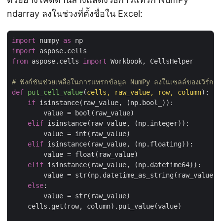
ndarray ลงในช่วงที่ตั้งชื่อใน Excel:
import
 numpy 
as
import
from
 aspose.cells 
import
 Workbook, CellsHelper

# ฟังก์ชันช่วยเหลือในการแทรกข้อมูล NumPy ลงในเซลล์ของเวิร์กชี
def
put_cell_value
(
cells, raw_value, row, column
):
if
 isinstance(raw_value, (np.bool_)):

        value = bool(raw_value)

elif
 isinstance(raw_value, (np.integer)):

        value = int(raw_value)

elif
 isinstance(raw_value, (np.floating)):

        value = float(raw_value)

elif
 isinstance(raw_value, (np.datetime64)):

        value = str(np.datetime_as_string(raw_value, 
else
:

        value = str(raw_value)

    cells.get(row, column).put_value(value)
