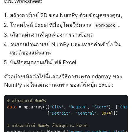
เป็น Worksheet:
สร้างอาร์เรย์ 2D ของ NumPy ด้วยข้อมูลของคุณ。
โหลดไฟล์ Excel ที่มีอยู่โดยใช้คลาส
。
Workbook
เลือกแผ่นงานที่คุณต้องการวางข้อมูล
วนรอบผ่านอาเรย์ NumPy และแทรกค่าเข้าไปใน
เซลล์ของแผ่นงาน
บันทึกสมุดงานเป็นไฟล์ Excel
ตัวอย่างรหัสต่อไปนี้แสดงวิธีการแทรก ndarray ของ
NumPy ลงในแผ่นงานเฉพาะของเวิร์คบุ๊ก Excel:
# สร้างอาเรย์ NumPy
data
 = np.array([[
'City'
, 
'Region'
, 
'Store'
], [
'Chica
                 [
'Detroit'
, 
'Central'
, 
3074
]])

# แปลงอาร์เรย์ NumPy เป็นสมุดงาน Excel
workbook = cells.Workbook(
"numpy_to_workbook.xlsx"
)
