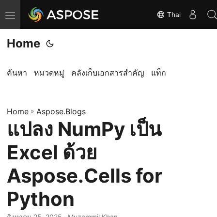
Thai
ส
ลั
Home
บ
ก
า
ค้นหา
หมวดหมู่
คลังเก็บเอกสารสำคัญ
แท็ก
ร
นำ
Home
ท
»
Aspose.Blogs
แปลง NumPy เป็น
า
ง
Excel ด้วย
Aspose.Cells for
Python
สิงหาคม 25, 2025
· Muzammil Khan