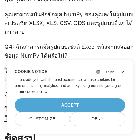
คุณสามารถบันทึกข้อมูล NumPy ของคุณลงในรูปแบบ
สเปรดชีต XLSX, XLS, CSV, ODS และรูปแบบอื่นๆ ได้
มากมาย
Q4: ฉันสามารถจัดรูปแบบเซลล์ Excel หลังจากส่งออก
ข้อมูล NumPy ได้หรือไม่?
ใช่. คุณสามารถปรับสไตล์ รูปแบบหมายเลข ฟังก์ชัน
COOKIE NOTICE
และแม้แต่สร้างกราฟหรือตารางหมุนได้
To provide you with the best experience, we use cookies for
personalization, analytics, and ads. By using our site, you agree
to
our cookie policy
.
Q5: มีเวอร์ชันฟรีของ Aspose.Cells หรือไม่?
ACCEPT
ใช่ คุณสามารถดาวน์โหลด
ทดลองใช้งานฟรี
หรือขอ
ใบอนุญาตชั่วคราว
สำหรับการทดสอบได้
CUSTOMIZE
DENY
ข้อสรุป