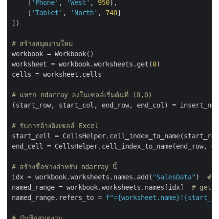
    [
'Phone'
, 
'West'
, 
950
],

    [
'Tablet'
, 
'North'
, 
740
]

])

# สร้างสมุดงานใหม่
workbook = Workbook()

worksheet = workbook.worksheets.get(
0
)

cells = worksheet.cells

# แทรก ndarray ลงในเซลล์เริ่มต้นที่ (0,0)
(start_row, start_col, end_row, end_col) = insert_nda
# รับการอ้างอิงเซลล์ Excel
start_cell = CellsHelper.cell_index_to_name(start_row
end_cell = CellsHelper.cell_index_to_name(end_row, en
# สร้างชื่อช่วงสำหรับ ndarray นี้
idx = workbook.worksheets.names.add(
"SalesData"
)  
# r
named_range = workbook.worksheets.names[idx]  
# get t
named_range.refers_to = 
f"=
{worksheet.name}
!
{start_ce
# บันทึกสมุดงาน