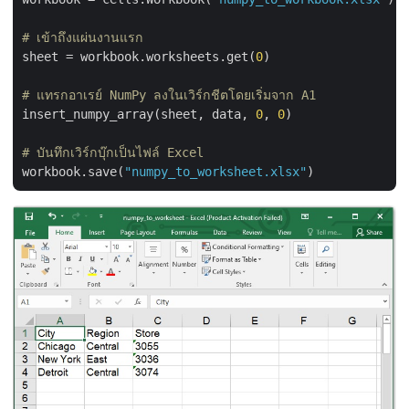
# เข้าถึงแผ่นงานแรก
sheet = workbook.worksheets.get(
0
)

# แทรกอาเรย์ NumPy ลงในเวิร์กชีตโดยเริ่มจาก A1
insert_numpy_array(sheet, data, 
0
, 
0
)

# บันทึกเวิร์กบุ๊กเป็นไฟล์ Excel
workbook.save(
"numpy_to_worksheet.xlsx"