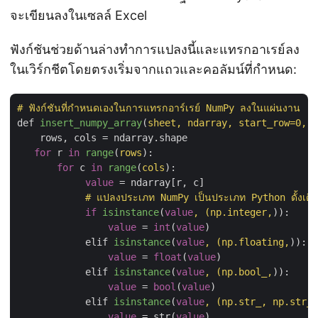
จะเขียนลงในเซลล์ Excel
ฟังก์ชันช่วยด้านล่างทำการแปลงนี้และแทรกอาเรย์ลง
ในเวิร์กชีตโดยตรงเริ่มจากแถวและคอลัมน์ที่กำหนด:
# ฟังก์ชันที่กำหนดเองในการแทรกอาร์เรย์ NumPy ลงในแผ่นงาน
def 
insert_numpy_array
(
sheet, ndarray, start_row=
0
, s
    rows, cols
 = ndarray.
shape

for
 r 
in
range
(
rows
):

for
 c 
in
range
(
cols
):

value
 = ndarray[r, c]

# แปลงประเภท NumPy เป็นประเภท Python ดั้งเดิ
if
isinstance
(
value
, (np.integer,
)):

value
 = 
int
(
value
)

elif 
isinstance
(
value
, (np.floating,
)):

value
 = 
float
(
value
)

elif 
isinstance
(
value
, (np.bool_,
)):

value
 = 
bool
(
value
)

elif 
isinstance
(
value
, (np.str_, np.str_
)
value
 = str(
value
)
