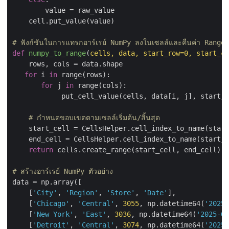
        value = raw_value

    cell.put_value(value)

# ฟังก์ชันในการแทรกอาร์เรย์ NumPy ลงในเซลล์และคืนค่า Range
def
numpy_to_range
(
cells, data, start_row=
0
, start_co
    rows, cols = data.shape

for
 i 
in
 range(rows):

for
 j 
in
 range(cols):

            put_cell_value(cells, data[i, j], start_r
# กำหนดขอบเขตตามเซลล์เริ่มต้น/สิ้นสุด
    start_cell = CellsHelper.cell_index_to_name(start
    end_cell = CellsHelper.cell_index_to_name(start_r
return
 cells.create_range(start_cell, end_cell)

# สร้างอาร์เรย์ NumPy ตัวอย่าง
data = np.array([

    [
'City'
, 
'Region'
, 
'Store'
, 
'Date'
],

    [
'Chicago'
, 
'Central'
, 
3055
, np.datetime64(
'2025-
    [
'New York'
, 
'East'
, 
3036
, np.datetime64(
'2025-02
    [
'Detroit'
, 
'Central'
, 
3074
, np.datetime64(
'2025-