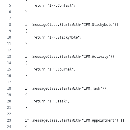
        return "IPF.Contact";
    }
    if (messageClass.StartsWith("IPM.StickyNote"))
    {
        return "IPF.StickyNote";
    }
    if (messageClass.StartsWith("IPM.Activity"))
    {
        return "IPF.Journal";
    }
    if (messageClass.StartsWith("IPM.Task"))
    {
        return "IPF.Task";
    }
    if (messageClass.StartsWith("IPM.Appointment") || m
    {