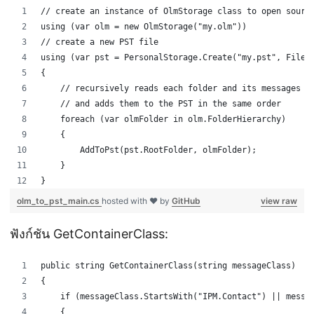
// create an instance of OlmStorage class to open sourc
using (var olm = new OlmStorage("my.olm"))
// create a new PST file
using (var pst = PersonalStorage.Create("my.pst", FileF
{
    // recursively reads each folder and its messages 
    // and adds them to the PST in the same order
    foreach (var olmFolder in olm.FolderHierarchy)
    {
        AddToPst(pst.RootFolder, olmFolder);
    }
} 
olm_to_pst_main.cs
hosted with ❤ by
GitHub
view raw
ฟังก์ชัน GetContainerClass:
public string GetContainerClass(string messageClass)
{
    if (messageClass.StartsWith("IPM.Contact") || messa
    {