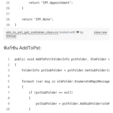
        return "IPF.Appointment";
    }
    return "IPF.Note";
}
olm_to_pst_get_container_class.cs
hosted with ❤ by
view raw
GitHub
ฟังก์ชัน AddToPst:
public void AddToPst(FolderInfo pstFolder, OlmFolder ol
{
    FolderInfo pstSubFolder = pstFolder.GetSubFolder(ol
    foreach (var msg in olmFolder.EnumerateMapiMessages
    {
        if (pstSubFolder == null)
        {
            pstSubFolder = pstFolder.AddSubFolder(olmFo
        }