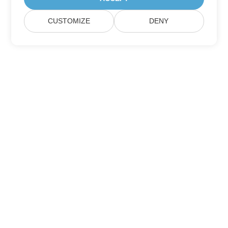
CUSTOMIZE
DENY
สมัครรับการอัปเดตผลิตภัณฑ์ของ Aspose
รับจดหมายข่าวและข้อเสนอรายเดือนโดยตรงถึงกล่องจดหมายของคุณ
ส่ง