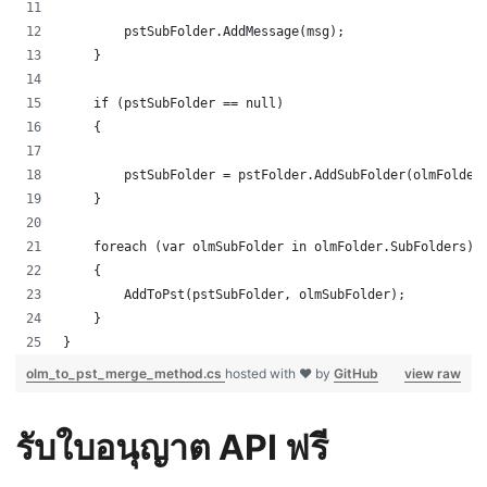
        pstSubFolder.AddMessage(msg);
    }
    if (pstSubFolder == null)
    {
        pstSubFolder = pstFolder.AddSubFolder(olmFolder
    }
    foreach (var olmSubFolder in olmFolder.SubFolders)
    {
        AddToPst(pstSubFolder, olmSubFolder);
    }
}
olm_to_pst_merge_method.cs
hosted with ❤ by
GitHub
view raw
รับใบอนุญาต API ฟรี