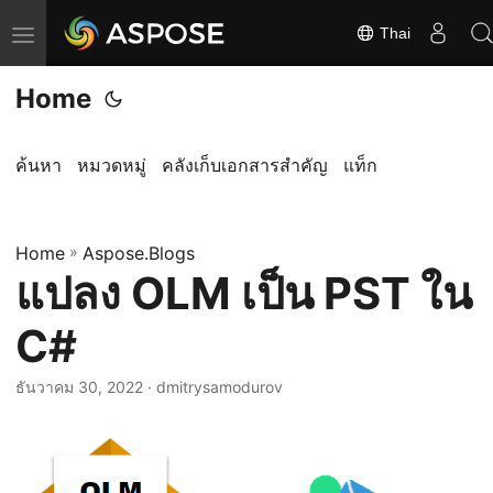
Thai
ส
ลั
Home
บ
ก
า
ค้นหา
หมวดหมู่
คลังเก็บเอกสารสำคัญ
แท็ก
ร
นำ
Home
ท
»
Aspose.Blogs
แปลง OLM เป็น PST ใน
า
ง
C#
ธันวาคม 30, 2022
· dmitrysamodurov