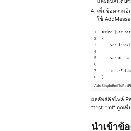
และอินสแตนซ์
เพิ่มข้อความอี
ใช้
AddMessa
using (var pst
{
    var inboxF
    var msg = 
    inboxFolde
}
AddSingleEmlToPstFi
ผลลัพธ์คือไฟล์ P
“test.eml” ถูกเ
นำเข้าข้