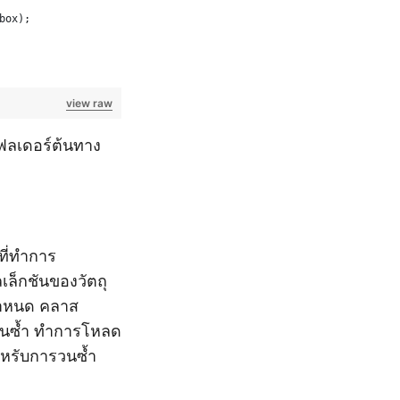
box);
view raw
โฟลเดอร์ต้นทาง
ี่ทำการ
ล็กชันของวัตถุ
่กำหนด คลาส
ววนซ้ำ ทำการโหลด
หรับการวนซ้ำ