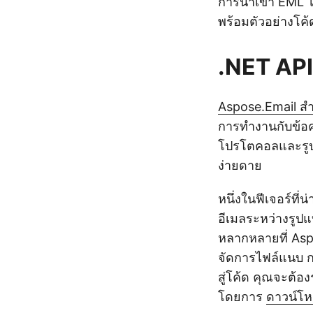
การนำเข้า EML ไ
พร้อมตัวอย่างโค
.NET API
Aspose.Email ส
การทำงานกับข้อค
โปรโตคอลและรูปแ
ง่ายดาย
หนึ่งในฟีเจอร์ที
อีเมลระหว่างรูป
หลากหลายที่ Aspo
จัดการไฟล์แนบ ก
สู่โค้ด คุณจะต้
โดยการ
ดาวน์โ