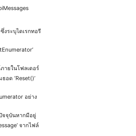
apiMessages
ึ่งระบุไดเรกทอรี
etEnumerator’
ฟล์ภายในโฟลเดอร์
เมธอด ‘Reset()’
umerator อย่าง
จจุบันหากมีอยู่
essage’ จากไฟล์