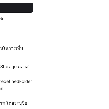
้ด
จนในการเพิ่ม
lStorage
คลาส
redefinedFolder
ละ
ส โดยระบุชื่อ