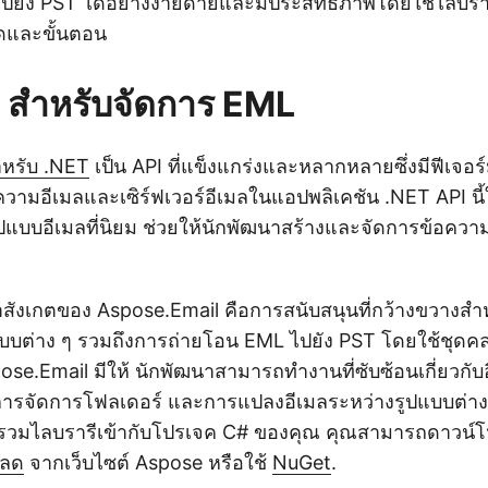
ปยัง PST ได้อย่างง่ายดายและมีประสิทธิภาพโดยใช้ไลบรารี
้ดและขั้นตอน
 สำหรับจัดการ EML
ำหรับ .NET
เป็น API ที่แข็งแกร่งและหลากหลายซึ่งมีฟีเจอ
วามอีเมลและเซิร์ฟเวอร์อีเมลในแอปพลิเคชัน .NET API นี้
บบอีเมลที่นิยม ช่วยให้นักพัฒนาสร้างและจัดการข้อความ
่น่าสังเกตของ Aspose.Email คือการสนับสนุนที่กว้างขวาง
แบบต่าง ๆ รวมถึงการถ่ายโอน EML ไปยัง PST โดยใช้ชุดค
se.Email มีให้ นักพัฒนาสามารถทำงานที่ซับซ้อนเกี่ยวกับอ
ารจัดการโฟลเดอร์ และการแปลงอีเมลระหว่างรูปแบบต่าง ๆ 
องรวมไลบรารีเข้ากับโปรเจค C# ของคุณ คุณสามารถดาวน์โ
หลด
จากเว็บไซต์ Aspose หรือใช้
NuGet
.