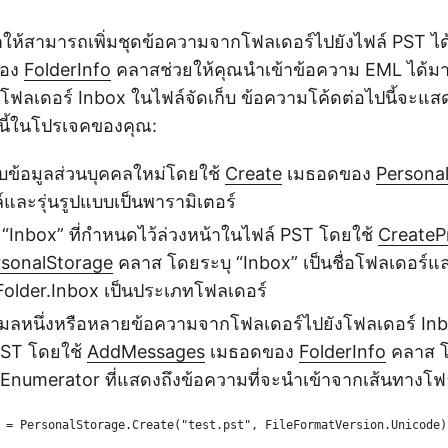
ให้สามารถเพิ่มชุดข้อความจากโฟลเดอร์ไปยังไฟล์ PST ได
อง
FolderInfo
คลาสช่วยให้คุณนำเข้าข้อความ EML ได้มาก
ฟลเดอร์ Inbox ในไฟล์จัดเก็บ ข้อความโค้ดต่อไปนี้จะแสดง
์นี้ในโปรเจคของคุณ:
ก็บข้อมูลส่วนบุคคลใหม่โดยใช้
Create
เมธอดของ
Persona
์และรุ่นรูปแบบเป็นพารามิเตอร์
 “Inbox” ที่กำหนดไว้ล่วงหน้าในไฟล์ PST โดยใช้
CreateP
rsonalStorage
คลาส โดยระบุ “Inbox” เป็นชื่อโฟลเดอร์แ
older.Inbox เป็นประเภทโฟลเดอร์
ีเมลหนึ่งหรือหลายข้อความจากโฟลเดอร์ไปยังโฟลเดอร์ Inbox
 PST โดยใช้
AddMessages
เมธอดของ
FolderInfo
คลาส โ
umerator ที่แสดงถึงข้อความที่จะนำเข้าจากเส้นทางโฟลเ
 = PersonalStorage.Create("test.pst", FileFormatVersion.Unicode)