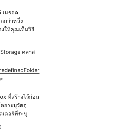
้ เมธอด
กว่าหนึ่ง
ให้คุณเห็นวิธี
lStorage
คลาส
redefinedFolder
ละ
 ที่สร้างไว้ก่อน
ดยระบุวัตถุ
ดอร์ที่ระบุ
)