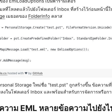
ของ EmlLoadOptions เป็นพารามิเตอร์
เมลที่โหลดแล้วไปยังโฟลเดอร์ Inbox ที่สร้างไว้ก่อนหน้านี
ge
เมธอดของ
FolderInfo
คลาส
 = PersonalStorage.Create("test.pst", FileFormatVersion.Unicode)
older = pst.CreatePredefinedFolder("Inbox", StandardIpmFolder.In
MapiMessage.Load("test.eml", new EmlLoadOptions());
r.AddMessage(msg);
le.cs
hosted with ❤ by
GitHub
ersonal Storage ใหม่ชื่อ “test.pst” ถูกสร้างขึ้น ข้อความ
พิ่มลงในโฟลเดอร์ Inbox และพร้อมสำหรับการจัดการหรือการ
อความ EML หลายข้อความไปยังไ