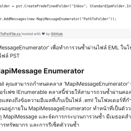
older = pst.CreatePredefinedFolder("Inbox", StandardIpmFolder.In
r.AddMessages(new MapiMessageEnumerator("PathToFolder"));
oPstFile.cs
hosted with ❤ by
GitHub
apiMessageEnumerator’ เพื่อทำการวนซ้ำผ่านไฟล์ EML ใน
ไฟล์ PST
MapiMessage Enumerator
ail คุณสามารถกำหนดคลาส ‘MapiMessageEnumerator’ ท
อร์เฟซ IEnumerable คลาสนี้ช่วยให้สามารถวนซ้ำผ่านคอลเ
งแสดงถึงข้อความอีเมลที่เก็บเป็นไฟล์ .eml ในโฟลเดอร์ที
้อนอยู่ภายใน MapiMessageEnumerator ทำหน้าที่เป็นตั
ัตถุ MapiMessage และจัดการกระบวนการวนซ้ำ มีเมธอดสำ
การทรัพยากร และการรีเซ็ตตัววนซ้ำ