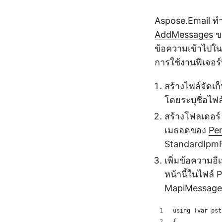
Aspose.Email ทำ
AddMessages
ข
ข้อความเข้าไปในโ
การใช้งานฟีเจอร
สร้างไฟล์จัดเ
โดยระบุชื่อไฟล
สร้างโฟลเดอร์
เมธอดของ
Pe
StandardIpmF
เพิ่มข้อความอ
หน้านี้ในไฟล์
MapiMessageEn
using (var pst
{