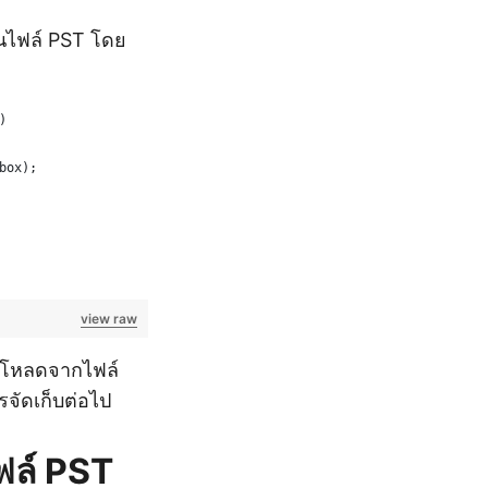
้ในไฟล์ PST โดย
)
box);
view raw
ที่โหลดจากไฟล์
จัดเก็บต่อไป
ฟล์ PST