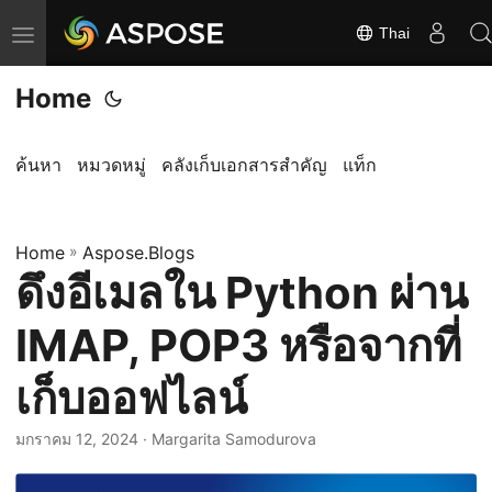
Thai
ส
ลั
Home
บ
ก
า
ค้นหา
หมวดหมู่
คลังเก็บเอกสารสำคัญ
แท็ก
ร
นำ
Home
ท
»
Aspose.Blogs
ดึงอีเมลใน Python ผ่าน
า
ง
IMAP, POP3 หรือจากที่
เก็บออฟไลน์
มกราคม 12, 2024
· Margarita Samodurova