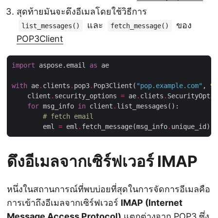
สุดท้ายมันจะดึงอีเมลโดยใช้วิธีการ
และ
ของ
list_messages()
fetch_message()
POP3Client
import
 aspose.email 
as
with
 ae
.
clients
.
pop3
.
Pop3Client(
"pop.example.com"
, 
99
    client
.
security_options 
=
 ae
.
cliets
.
SecurityOptio
for
 msg_info 
in
 client
.
# fetch email
        eml 
=
 eml
.
fetch_message(msg_info
.
ดึงอีเมลจากเซิร์ฟเวอร์ IMAP
หนึ่งในสถานการณ์ที่พบบ่อยที่สุดในการจัดการอีเมลคือ
การเข้าถึงอีเมลจากเซิร์ฟเวอร์
IMAP (Internet
Message Access Protocol)
แตกต่างจาก POP3 ซึ่ง