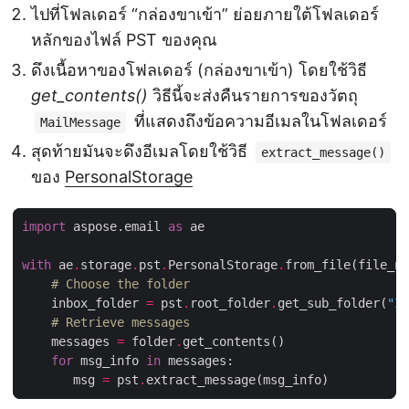
ไปที่โฟลเดอร์ “กล่องขาเข้า” ย่อยภายใต้โฟลเดอร์
หลักของไฟล์ PST ของคุณ
ดึงเนื้อหาของโฟลเดอร์ (กล่องขาเข้า) โดยใช้วิธี
get_contents()
วิธีนี้จะส่งคืนรายการของวัตถุ
ที่แสดงถึงข้อความอีเมลในโฟลเดอร์
MailMessage
สุดท้ายมันจะดึงอีเมลโดยใช้วิธี
extract_message()
ของ
PersonalStorage
import
 aspose.email 
as
with
 ae
.
storage
.
pst
.
PersonalStorage
.
from_file(file_na
# Choose the folder
    inbox_folder 
=
 pst
.
root_folder
.
get_sub_folder(
"In
# Retrieve messages
    messages 
=
 folder
.
for
 msg_info 
in
       msg 
=
 pst
.