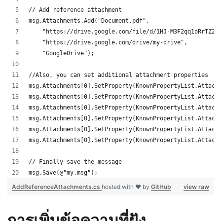
// Add reference attachment
msg.Attachments.Add("Document.pdf",
    "https://drive.google.com/file/d/1HJ-M3F2qq1oRrTZ2G
    "https://drive.google.com/drive/my-drive",
    "GoogleDrive");
//Also, you can set additional attachment properties
msg.Attachments[0].SetProperty(KnownPropertyList.Attach
msg.Attachments[0].SetProperty(KnownPropertyList.Attach
msg.Attachments[0].SetProperty(KnownPropertyList.Attach
msg.Attachments[0].SetProperty(KnownPropertyList.Attach
msg.Attachments[0].SetProperty(KnownPropertyList.Attach
msg.Attachments[0].SetProperty(KnownPropertyList.Attach
// Finally save the message
msg.Save(@"my.msg");
AddReferenceAttachments.cs
hosted with ❤ by
GitHub
view raw
การเพิ่มข้อความที่ฝัง