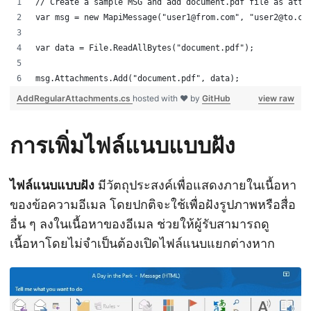
// Create a sample MSG and add document.pdf file as atta
var msg = new MapiMessage("user1@from.com", "user2@to.co
var data = File.ReadAllBytes("document.pdf");
msg.Attachments.Add("document.pdf", data);
AddRegularAttachments.cs
hosted with ❤ by
GitHub
view raw
การเพิ่มไฟล์แนบแบบฝัง
ไฟล์แนบแบบฝัง
มีวัตถุประสงค์เพื่อแสดงภายในเนื้อหา
ของข้อความอีเมล โดยปกติจะใช้เพื่อฝังรูปภาพหรือสื่อ
อื่น ๆ ลงในเนื้อหาของอีเมล ช่วยให้ผู้รับสามารถดู
เนื้อหาโดยไม่จำเป็นต้องเปิดไฟล์แนบแยกต่างหาก