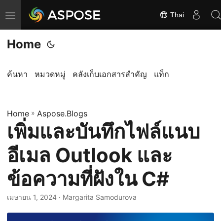
Thai
ส
ลั
Home
บ
ก
า
ค้นหา
หมวดหมู่
คลังเก็บเอกสารสำคัญ
แท็ก
ร
นำ
Home
ท
»
Aspose.Blogs
เพิ่มและบันทึกไฟล์แนบ
า
ง
อีเมล Outlook และ
ข้อความที่ฝังใน C#
เมษายน 1, 2024
· Margarita Samodurova