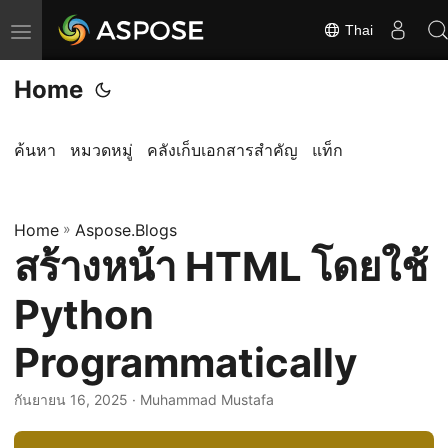
Thai
ส
ลั
Home
บ
ก
า
ค้นหา
หมวดหมู่
คลังเก็บเอกสารสำคัญ
แท็ก
ร
นำ
Home
ท
»
Aspose.Blogs
สร้างหน้า HTML โดยใช้
า
ง
Python
Programmatically
กันยายน 16, 2025
· Muhammad Mustafa