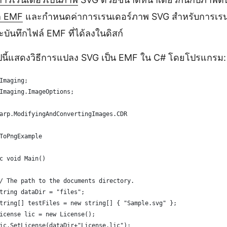
อก EMF
และกำหนดค่าการเรนเดอร์ภาพ SVG สำหรับการเรนเ
บันทึกไฟล์ EMF ที่ได้ลงในดิสก์
ไปนี้แสดงวิธีการแปลง SVG เป็น EMF ใน C# โดยโปรแกรม:
Imaging;
Imaging.ImageOptions;
arp.ModifyingAndConvertingImages.CDR
ToPngExample
c void Main()
/ The path to the documents directory.
tring dataDir = "files";
tring[] testFiles = new string[] { "Sample.svg" };
icense lic = new License();
ic.SetLicense(dataDir+"License.lic");