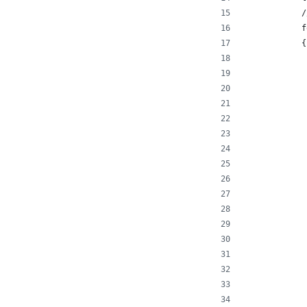
            /
            f
            {
             
             
             
             
             
             
             
             
             
             
             
             
             
             
             
             
             