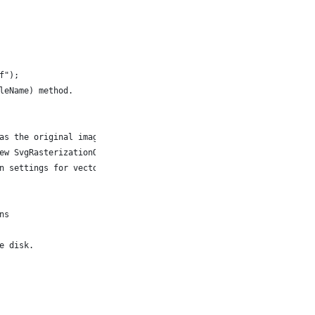
f");
leName) method. 
as the original image. 
ew SvgRasterizationOptions { PageSize = image.Size };
n settings for vector rendering. 
ns
e disk. 