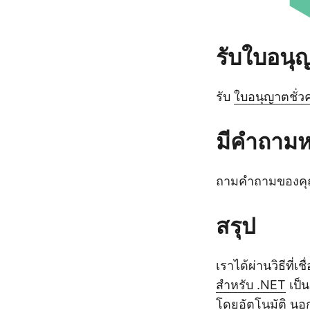
รับใบอนุ
รับ
ใบอนุญาตชั่ว
มีคำถามห
ถามคำถามของค
สรุป
เราได้ผ่านวิธีท
สำหรับ .NET
เป็น
โดยอัตโนมัติ นอ