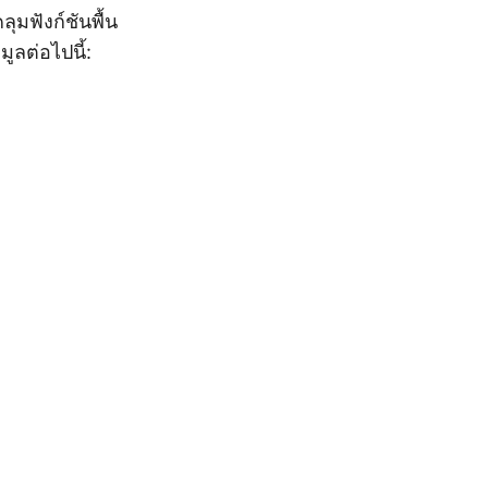
มฟังก์ชันพื้น
ูลต่อไปนี้: