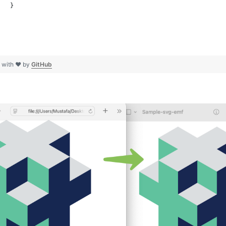
   }
 with ❤ by
GitHub