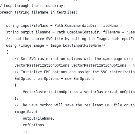
/ Loop through the files array.
oreach (string fileName in testFiles)
   string inputFileName = Path.Combine(dataDir, fileName);
   string outputFileName = Path.Combine(dataDir, fileName + ".em
   // Load the source SVG file by calling the Image.Load(inputFi
   using (Image image = Image.Load(inputFileName))
   {
       // Set SVG rasterization options with the same page size 
       VectorRasterizationOptions vectorRasterizationOptions = n
       // Initialize EMF options and assign the SVG rasterizatio
       EmfOptions emfOptions = new EmfOptions
       {
           VectorRasterizationOptions = vectorRasterizationOptio
       };
       // The Save method will save the resultant EMF file on th
       image.Save(
           outputFileName,
           emfOptions
           );