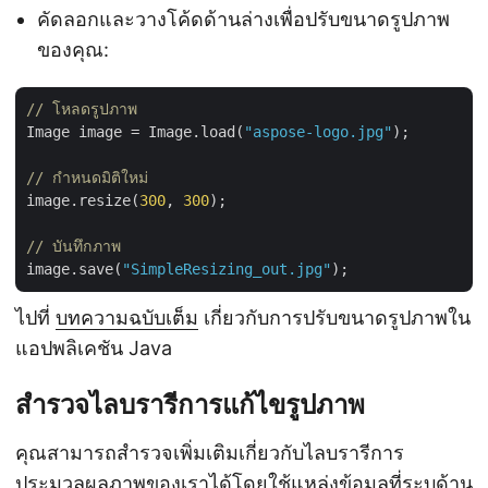
คัดลอกและวางโค้ดด้านล่างเพื่อปรับขนาดรูปภาพ
ของคุณ:
// โหลดรูปภาพ
Image image = Image.load(
"aspose-logo.jpg"
);

// กำหนดมิติใหม่
image.resize(
300
, 
300
);

// บันทึกภาพ
image.save(
"SimpleResizing_out.jpg"
ไปที่
บทความฉบับเต็ม
เกี่ยวกับการปรับขนาดรูปภาพใน
แอปพลิเคชัน Java
สำรวจไลบรารีการแก้ไขรูปภาพ
คุณสามารถสำรวจเพิ่มเติมเกี่ยวกับไลบรารีการ
ประมวลผลภาพของเราได้โดยใช้แหล่งข้อมูลที่ระบุด้าน