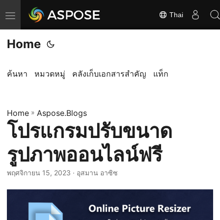
Thai
ส
ลั
Home
บ
ก
า
ค้นหา
หมวดหมู่
คลังเก็บเอกสารสำคัญ
แท็ก
ร
นำ
Home
ท
»
Aspose.Blogs
โปรแกรมปรับขนาด
า
ง
รูปภาพออนไลน์ฟรี
พฤศจิกายน 15, 2023
· อุสมาน อาซิซ