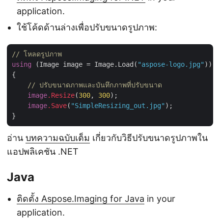
application.
ใช้โค้ดด้านล่างเพื่อปรับขนาดรูปภาพ:
// โหลดรูปภาพ
using
 (Image image = Image.Load(
"aspose-logo.jpg"
))

{

// ปรับขนาดภาพและบันทึกภาพที่ปรับขนาด
image
.Resize
(
300
, 
300
);

image
.Save
(
"SimpleResizing_out.jpg"
);

อ่าน
บทความฉบับเต็ม
เกี่ยวกับวิธีปรับขนาดรูปภาพใน
แอปพลิเคชัน .NET
Java
ติดตั้ง Aspose.Imaging for Java
in your
application.