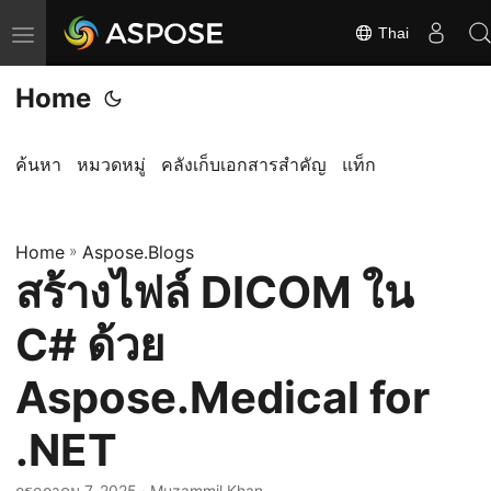
Thai
ส
ลั
Home
บ
ก
า
ค้นหา
หมวดหมู่
คลังเก็บเอกสารสำคัญ
แท็ก
ร
นำ
Home
ท
»
Aspose.Blogs
สร้างไฟล์ DICOM ใน
า
ง
C# ด้วย
Aspose.Medical for
.NET
กรกฎาคม 7, 2025
· Muzammil Khan