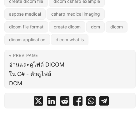
create dicom file
dicom csharp example
aspose medical
csharp medical imaging
dicom file format
create dicom
dcm
dicom
dicom application
dicom what is
« PREV PAGE
อ่านและดูไฟล์ DICOM
ใน C# - ตัวดูไฟล์
DCM