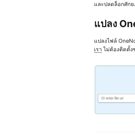
และปลดล็อกศักย
แปลง On
แปลงไฟล์ OneNo
เรา
ไม่ต้องติดตั้