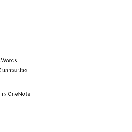
.Words
หรับการแปลง
อกสาร OneNote