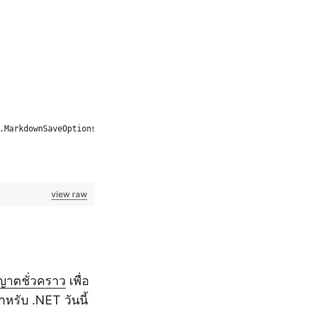
.MarkdownSaveOptions();
view raw
ญาตชั่วคราว
เพื่อ
หรับ .NET วันนี้