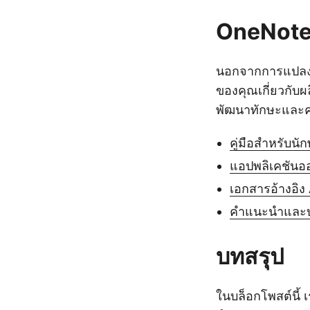
OneNote 
นอกจากการแปลง 
ของคุณเกี่ยวกับ
พัฒนาทักษะและค
คู่มือสำหรับนั
แอปพลิเคชันอ
เอกสารอ้างอิง
คำแนะนำและบ
บทสรุป
ในบล็อกโพสต์นี้ 