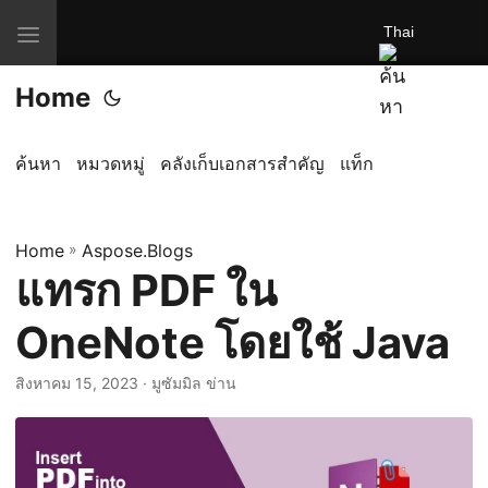
Thai
ส
ลั
Home
บ
ก
า
ค้นหา
หมวดหมู่
คลังเก็บเอกสารสำคัญ
แท็ก
ร
นำ
Home
ท
»
Aspose.Blogs
แทรก PDF ใน
า
ง
OneNote โดยใช้ Java
สิงหาคม 15, 2023
· มูซัมมิล ข่าน