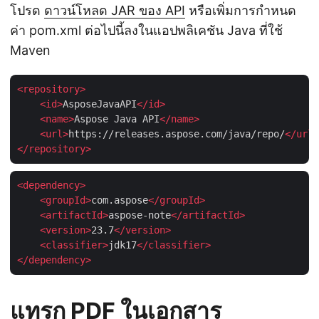
โปรด
ดาวน์โหลด JAR ของ API
หรือเพิ่มการกำหนด
ค่า pom.xml ต่อไปนี้ลงในแอปพลิเคชัน Java ที่ใช้
Maven
<
repository
>
<
id
>
AsposeJavaAPI
</
id
>
<
name
>
Aspose Java API
</
name
>
<
url
>
https://releases.aspose.com/java/repo/
</
url
>
</
repository
>
<
dependency
>
<
groupId
>
com.aspose
</
groupId
>
<
artifactId
>
aspose-note
</
artifactId
>
<
version
>
23.7
</
version
>
<
classifier
>
jdk17
</
classifier
>
</
dependency
>
แทรก PDF ในเอกสาร