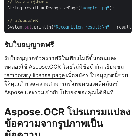
// โหลดและรู้จำภาพ
String result = RecognizePage(
"sample.jpg"
);

// แสดงผลลัพธ์
System.
out
.println(
"Recognition result:\n"
 + result +
รับใบอนุญาตฟรี
รับใบอนุญาตชั่วคราวฟรีในเพียงไม่กี่ขั้นตอนและ
ทดลองใช้ Aspose.OCR โดยไม่มีข้อจำกัด เยี่ยมชม
temporary license page
เพื่อสมัคร ใบอนุญาตนี้ช่วย
ให้คุณสำรวจความสามารถทั้งหมดของผลิตภัณฑ์
Aspose และรวมเข้ากับโปรเจคของคุณได้ทันที
Aspose.OCR โปรแกรมแปลง
ข้อความจากรูปภาพเป็น
ข้อความ