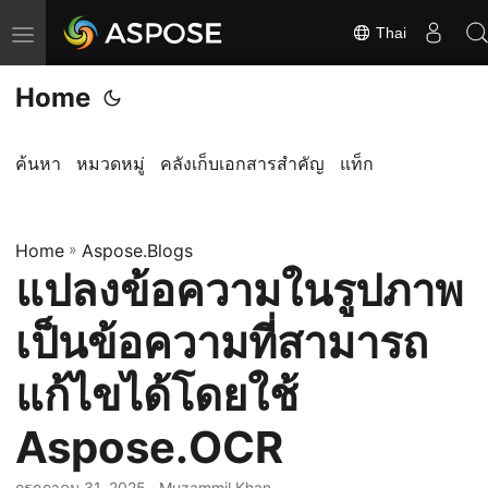
Thai
ส
ลั
Home
บ
ก
า
ค้นหา
หมวดหมู่
คลังเก็บเอกสารสำคัญ
แท็ก
ร
นำ
Home
ท
»
Aspose.Blogs
แปลงข้อความในรูปภาพ
า
ง
เป็นข้อความที่สามารถ
แก้ไขได้โดยใช้
Aspose.OCR
กรกฎาคม 31, 2025
· Muzammil Khan