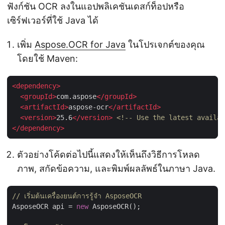
ฟังก์ชัน OCR ลงในแอปพลิเคชันเดสก์ท็อปหรือ
เซิร์ฟเวอร์ที่ใช้ Java ได้
เพิ่ม
Aspose.OCR for Java
ในโปรเจกต์ของคุณ
โดยใช้ Maven:
<
dependency
>
<
groupId
>
com.aspose
</
groupId
>
<
artifactId
>
aspose-ocr
</
artifactId
>
<
version
>
25.6
</
version
>
<!-- Use the latest availab
</
dependency
>
ตัวอย่างโค้ดต่อไปนี้แสดงให้เห็นถึงวิธีการโหลด
ภาพ, สกัดข้อความ, และพิมพ์ผลลัพธ์ในภาษา Java.
// เริ่มต้นเครื่องยนต์การรู้จำ AsposeOCR
AsposeOCR api = 
new
 AsposeOCR();
