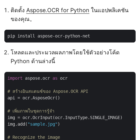
ติดตั้ง
Aspose.OCR for Python
ในแอปพลิเคชัน
ของคุณ。
โหลดและประมวลผลภาพโดยใช้ตัวอย่างโค้ด
Python ด้านล่างนี้
import
 aspose.ocr 
as
 ocr

# สร้างอินสแตนซ์ของ Aspose.OCR API
api = ocr.AsposeOcr()

# เพิ่มภาพในชุดการรู้จำ
img = ocr.OcrInput(ocr.InputType.SINGLE_IMAGE)

img.add(
"sample.jpg"
)

# Recognize the image