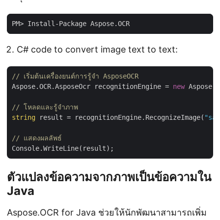
C# code to convert image text to text:
// เริ่มต้นเครื่องยนต์การรู้จำ AsposeOCR
Aspose.OCR.AsposeOcr recognitionEngine = 
new
 Aspose.O
// โหลดและรู้จำภาพ
string
 result = recognitionEngine.RecognizeImage(
"sam
// แสดงผลลัพธ์
ตัวแปลงข้อความจากภาพเป็นข้อความใน
Java
Aspose.OCR for Java ช่วยให้นักพัฒนาสามารถเพิ่ม