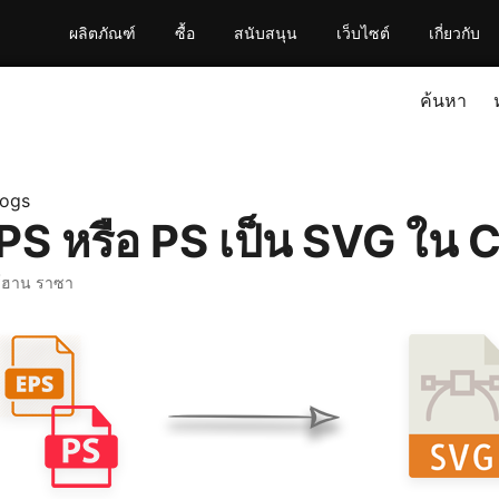
ผลิตภัณฑ์
ซื้อ
สนับสนุน
เว็บไซต์
เกี่ยวกับ
ค้นหา
logs
PS หรือ PS เป็น SVG ใน 
์ฮาน ราซา