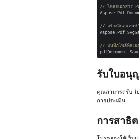
// โหลดเอกสาร PD
Aspose.Pdf.Docu
// สร้างอินสแตนซ
Aspose.Pdf.SvgS
// บันทึกไฟล์ที่ส่
pdfDocument.Sav
รับใบอนุ
คุณสามารถรับ
ใ
การประเมิน
การสาธิต
โปรดลองใช้เว็บ