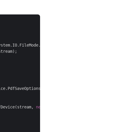
ystem.IO.FileMode.Open, System.IO.FileAccess.Read);

tream);

ce.PdfSaveOptions(suppressErrors);

fDevice(stream, 
new
 System.Drawing.Size(
595
, 
842
));
