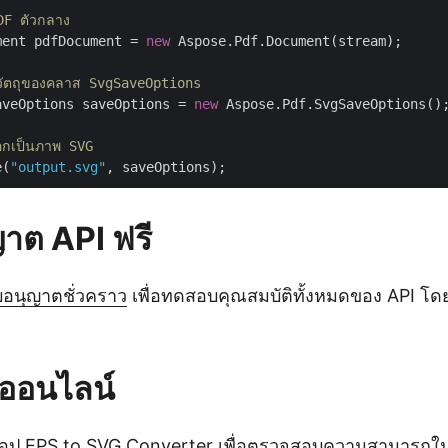
F ตัวกลาง
ment pdfDocument = 
new
 Aspose.Pdf.Document(stream);

์วัตถุของคลาส SvgSaveOptions
aveOptions saveOptions = 
new
 Aspose.Pdf.SvgSaveOptions();
งออกเป็นภาพ SVG
e(
"output.svg"
ญาต API ฟรี
บอนุญาตชั่วคราว
เพื่อทดสอบคุณสมบัติทั้งหมดของ API โดย
ออนไลน์
แอป
EPS to SVG Converter
เพื่อตรวจสอบความสามารถใ