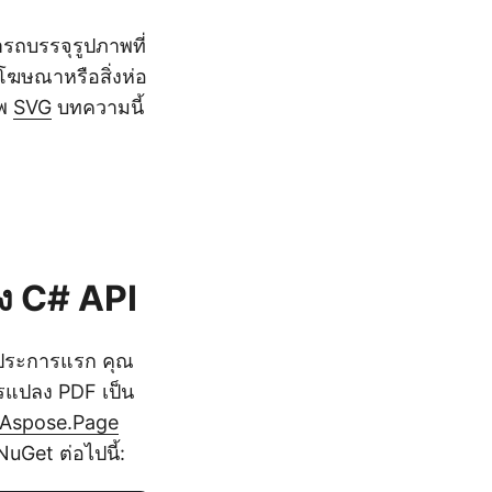
ถบรรจุรูปภาพที่
ยโฆษณาหรือสิ่งห่อ
าพ
SVG
บทความนี้
้ง C# API
 ประการแรก คุณ
รแปลง PDF เป็น
Aspose.Page
 NuGet ต่อไปนี้: