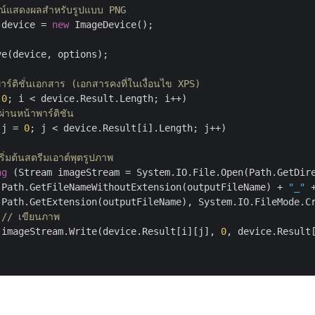
รณ์แสดงผลสำหรับรูปแบบ PNG
 device = 
new
 ImageDevice();

e(device, options);

าร์ติชั่นเอกสาร (เอกสารคงที่ในเงื่อนไข XPS)
 
0
; i < device.Result.Length; i++)

่านหน้าพาร์ติชัน
 j = 
0
; j < device.Result[i].Length; j++)

ริ่มต้นสตรีมเอาต์พุตรูปภาพ
ng
 (Stream imageStream = System.IO.File.Open(Path.GetDire
 Path.GetFileNameWithoutExtension(outputFileName) + 
"_"
 
 Path.GetExtension(outputFileName), System.IO.FileMode.Cr
// เขียนภาพ
 imageStream.Write(device.Result[i][j], 
0
, device.Result[