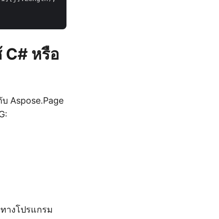
 C# หรือ
กับ Aspose.Page
G:
โดยทางโปรแกรม