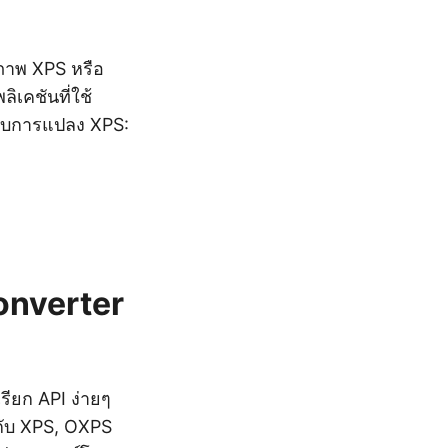
ภาพ XPS หรือ
เคชันที่ใช้
วกับการแปลง XPS:
onverter
ียก API ง่ายๆ
มกับ XPS, OXPS