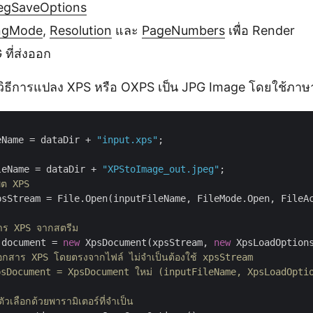
egSaveOptions
ngMode
,
Resolution
และ
PageNumbers
เพื่อ Render
ที่ส่งออก
งวิธีการแปลง XPS หรือ OXPS เป็น JPG Image โดยใช้ภาษ
eName = dataDir + 
"input.xps"
leName = dataDir + 
"XPStoImage_out.jpeg"
พุต XPS
psStream = File.Open(inputFileName, FileMode.Open, FileAc
าร XPS จากสตรีม
 document = 
new
 XpsDocument(xpsStream, 
new
 XpsLoadOptions
อกสาร XPS โดยตรงจากไฟล์ ไม่จำเป็นต้องใช้ xpsStream
sDocument = XpsDocument ใหม่ (inputFileName, XpsLoadOptio
ุตัวเลือกด้วยพารามิเตอร์ที่จำเป็น