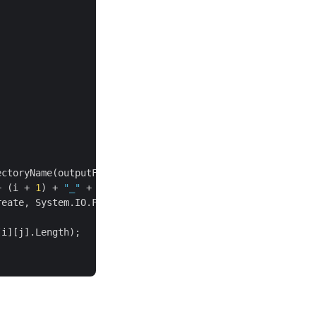
ctoryName(outputFileName) +

+ (i + 
1
) + 
"_"
 + (j + 
1
) +

eate, System.IO.FileAccess.Write))

i][j].Length);
