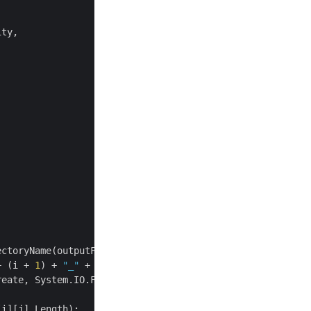
ty,

ctoryName(outputFileName) +

+ (i + 
1
) + 
"_"
 + (j + 
1
) +

eate, System.IO.FileAccess.Write))

i][j].Length);
