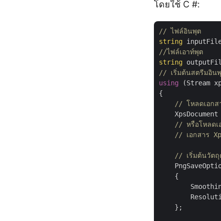
โดยใช้ C #:
// ไฟล์อินพุต
string
 inputFil
//ไฟล์เอาท์พุต 
string
 outputFi
// เริ่มต้นสตรีมอิน
using
 (Stream x
{

// โหลดเอกส
    XpsDocument
// หรือโหลดเ
// เอกสาร Xp
// เริ่มต้นวัตถ
    PngSaveOpti
    {

        Smoothi
        Resolut
    };
