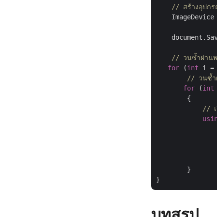
// สร้างอุปก
    ImageDevice
    document.Sav
// วนซ้ำผ่านพ
for
 (
int
 i =
// วนซ้ำผ
for
 (
int
        {

// เ
usi
               
               
               
        }

บทสรุป