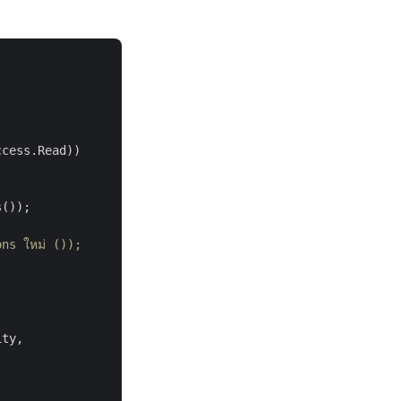
cess.Read))

());

ns ใหม่ ());
ty,
