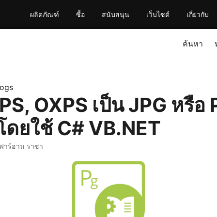
ผลิตภัณฑ์
ซื้อ
สนับสนุน
เว็บไซต์
เกี่ยวกับ
ค้นหา
logs
PS, OXPS เป็น JPG หรือ
โดยใช้ C# VB.NET
 ฟาร์ฮาน ราซา