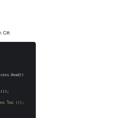
า C#:
cess.Read))

());

ns ใหม่ ());