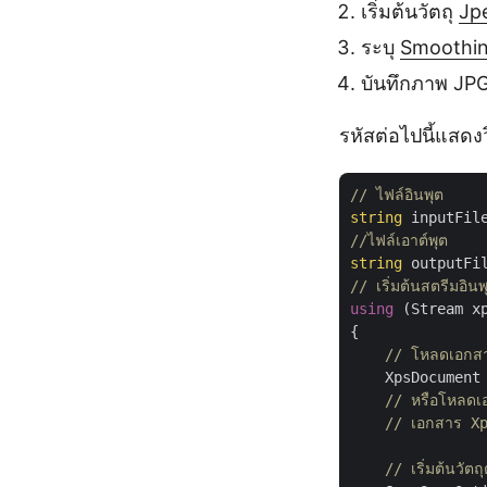
เริ่มต้นวัตถุ
Jp
ระบุ
Smoothi
บันทึกภาพ JPG 
รหัสต่อไปนี้แสด
// ไฟล์อินพุต
string
 inputFil
//ไฟล์เอาต์พุต 
string
 outputFi
// เริ่มต้นสตรีมอิน
using
 (Stream x
{

// โหลดเอกส
    XpsDocument
// หรือโหลดเ
// เอกสาร Xp
// เริ่มต้นวัตถ