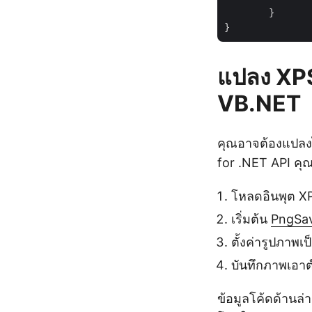
        }

แปลง XPS
VB.NET
คุณอาจต้องแปลงไ
for .NET API คุ
โหลดอินพุต X
เริ่มต้น
PngSa
ตั้งค่ารูปภาพเ
บันทึกภาพเอาต
ข้อมูลโค้ดด้านล