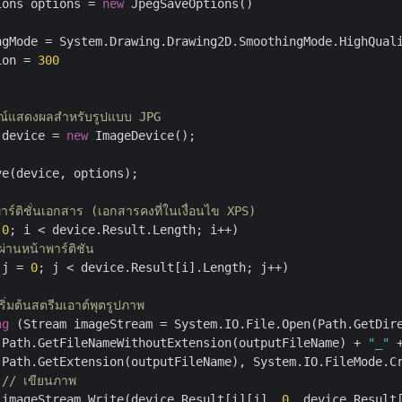
ions options = 
new
 JpegSaveOptions()

ngMode = System.Drawing.Drawing2D.SmoothingMode.HighQuali
ion = 
300
รณ์แสดงผลสำหรับรูปแบบ JPG
 device = 
new
 ImageDevice();

e(device, options);

าร์ติชั่นเอกสาร (เอกสารคงที่ในเงื่อนไข XPS)
 
0
; i < device.Result.Length; i++)

่านหน้าพาร์ติชัน
 j = 
0
; j < device.Result[i].Length; j++)

ริ่มต้นสตรีมเอาต์พุตรูปภาพ
ng
 (Stream imageStream = System.IO.File.Open(Path.GetDire
 Path.GetFileNameWithoutExtension(outputFileName) + 
"_"
 
 Path.GetExtension(outputFileName), System.IO.FileMode.Cr
// เขียนภาพ
 imageStream.Write(device.Result[i][j], 
0
, device.Result[