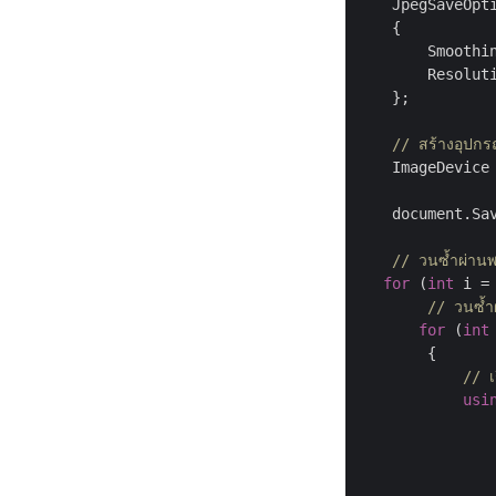
    JpegSaveOpt
    {

        Smoothi
        Resolut
    };

// สร้างอุปก
    ImageDevice
    document.Sav
// วนซ้ำผ่านพ
for
 (
int
 i =
// วนซ้ำผ
for
 (
int
        {

// เ
usi
               
               
               