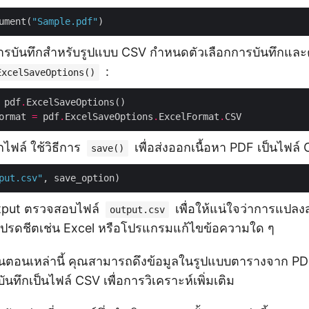
ument(
"Sample.pdf"
การบันทึกสำหรับรูปแบบ CSV กำหนดตัวเลือกการบันทึกและตั
:
ExcelSaveOptions()
 pdf
.
ormat 
=
 pdf
.
ExcelSaveOptions
.
ExcelFormat
.
ไฟล์ ใช้วิธีการ
เพื่อส่งออกเนื้อหา PDF เป็นไฟล์ 
save()
put.csv"
utput ตรวจสอบไฟล์
เพื่อให้แน่ใจว่าการแปลงส
output.csv
เปรดชีตเช่น Excel หรือโปรแกรมแก้ไขข้อความใด ๆ
ตอนเหล่านี้ คุณสามารถดึงข้อมูลในรูปแบบตารางจาก PDF
นทึกเป็นไฟล์ CSV เพื่อการวิเคราะห์เพิ่มเติม