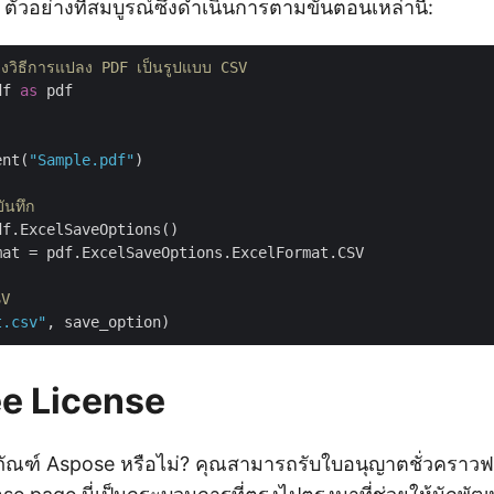
 ตัวอย่างที่สมบูรณ์ซึ่งดำเนินการตามขั้นตอนเหล่านี้:
สดงวิธีการแปลง PDF เป็นรูปแบบ CSV
df 
as
 pdf

ent(
"Sample.pdf"
)

ันทึก
f.ExcelSaveOptions()

at = pdf.ExcelSaveOptions.ExcelFormat.CSV

SV
t.csv"
ee License
ณฑ์ Aspose หรือไม่? คุณสามารถรับใบอนุญาตชั่วคราวฟร