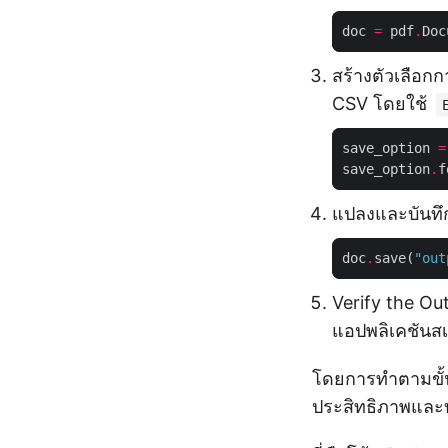
doc 
=
 pdf
.
Doc
สร้างตัวเลือก
CSV โดยใช้
save_option 
=
save_option
.
f
แปลงและบันทึก
doc
.
save(
"out
Verify the O
แอปพลิเคชันส
โดยการทำตามขั้น
ประสิทธิภาพและบั