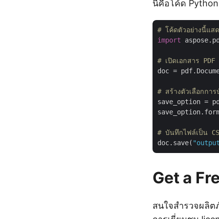
นี่คือโค้ด Python
# โค้ดตัวอย่างนี้แ
import
 aspose.p
# เปิดเอกสาร PDF
doc = pdf.Docum
# สร้างตัวเลือกการบ
save_option = pd
save_option.form
# บันทึกไฟล์เป็น C
doc.save(
"outpu
Get a Fr
สนใจสำรวจผลิตภั