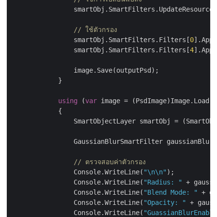
                smartObj.SmartFilters.UpdateResourceV
// ใช้ตัวกรอง
                smartObj.SmartFilters.Filters[
0
].Appl
                smartObj.SmartFilters.Filters[
4
].Appl
                image.Save(outputPsd);

            }

using
 (
var
 image = (PsdImage)Image.Load(o
            {

                SmartObjectLayer smartObj = (SmartObj
                GaussianBlurSmartFilter gaussianBlur 
// ตรวจสอบค่าตัวกรอง
                Console.WriteLine(
"\n\n"
);

                Console.WriteLine(
"Radius: "
 + gaussi
                Console.WriteLine(
"Blend Mode: "
 + ga
                Console.WriteLine(
"Opacity: "
 + gauss
                Console.WriteLine(
"GuassianBlurEnable