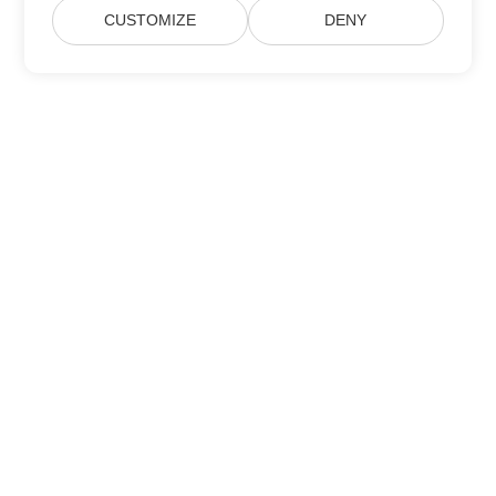
CUSTOMIZE
DENY
สมัครรับการอัปเดตผลิตภัณฑ์ของ Aspose
รับจดหมายข่าวและข้อเสนอรายเดือนโดยตรงถึงกล่องจดหมายของคุณ
ส่ง