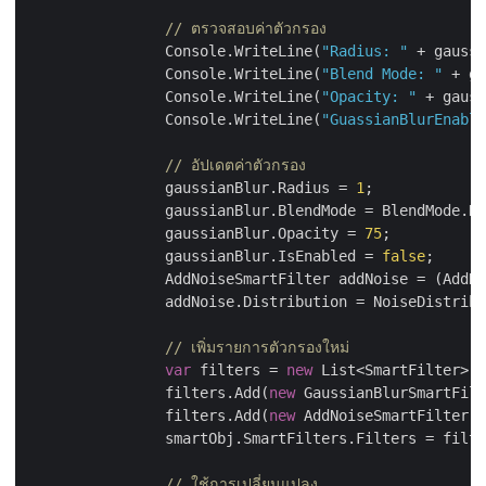
// ตรวจสอบค่าตัวกรอง
                Console.WriteLine(
"Radius: "
 + gaussi
                Console.WriteLine(
"Blend Mode: "
 + ga
                Console.WriteLine(
"Opacity: "
 + gauss
                Console.WriteLine(
"GuassianBlurEnable
// อัปเดตค่าตัวกรอง
                gaussianBlur.Radius = 
1
;

                gaussianBlur.BlendMode = BlendMode.Di
                gaussianBlur.Opacity = 
75
;

                gaussianBlur.IsEnabled = 
false
;

                AddNoiseSmartFilter addNoise = (AddNo
                addNoise.Distribution = NoiseDistribu
// เพิ่มรายการตัวกรองใหม่
var
 filters = 
new
 List<SmartFilter>(s
                filters.Add(
new
 GaussianBlurSmartFilt
                filters.Add(
new
 AddNoiseSmartFilter()
                smartObj.SmartFilters.Filters = filte
// ใช้การเปลี่ยนแปลง