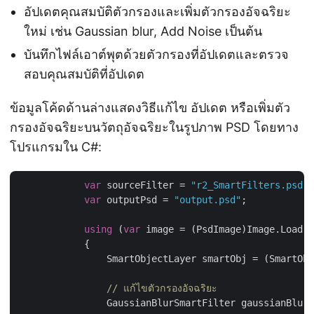
อัปเดตคุณสมบัติตัวกรองและเพิ่มตัวกรองอัจฉริยะ
ใหม่ เช่น Gaussian blur, Add Noise เป็นต้น
บันทึกไฟล์เอาต์พุตด้วยตัวกรองที่อัปเดตและตรวจ
สอบคุณสมบัติที่อัปเดต
ข้อมูลโค้ดด้านล่างแสดงวิธีแก้ไข อัปเดต หรือเพิ่มตัว
กรองอัจฉริยะบนวัตถุอัจฉริยะในรูปภาพ PSD โดยทาง
โปรแกรมใน C#:
var
 sourceFilter = 
"r2_SmartFilters.psd"
;

var
 outputPsd = 
"output.psd"
;

using
 (
var
 image = (PsdImage)Image.Load(s
            {

                SmartObjectLayer smartObj = (SmartObj
// แก้ไขตัวกรองอัจฉริยะ
                GaussianBlurSmartFilter gaussianBlur 