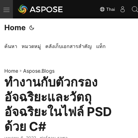
Thai
ส
ลั
Home
บ
ก
า
ค้นหา
หมวดหมู่
คลังเก็บเอกสารสำคัญ
แท็ก
ร
นำ
Home
ท
»
Aspose.Blogs
ทำงานกับตัวกรอง
า
ง
อัจฉริยะและวัตถุ
อัจฉริยะในไฟล์ PSD
ด้วย C#
เมษายน 6, 2022
· ฟาร์ฮาน ราซา