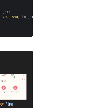
jpg"
));

, 
720
, 
540
, image);
