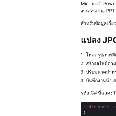
Microsoft Power
งานนำเสนอ PPT ด
สำหรับข้อมูลเกี่ย
แปลง JPG
โหลดรูปภาพที
สร้างสไลด์ตา
ปรับขนาดสำหร
บันทึกงานนำเสน
รหัส C# นี้แสดงว
public
static
v
{
