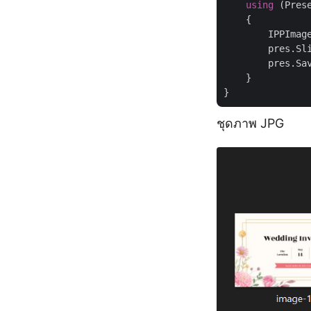
using
 (Pres
    {

        IPPImag
        pres.Sl
        pres.Sa
    }

ชุดภาพ JPG