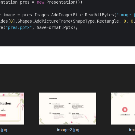
entation pres = 
new
 Presentation())

e image = pres.Images.AddImage(File.ReadAllBytes(
"image.
ides[
0
].Shapes.AddPictureFrame(ShapeType.Rectangle, 
0
, 
0
ve(
"pres.pptx"
, SaveFormat.Pptx);
