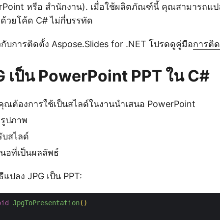
Point หรือ สำนักงาน). เมื่อใช้ผลิตภัณฑ์นี้ คุณสามารถแ
้วยโค้ด C# ไม่กี่บรรทัด
วกับการติดตั้ง Aspose.Slides for .NET โปรดดูคู่มือ
การติดต
 เป็น PowerPoint PPT ใน C#
่คุณต้องการใช้เป็นสไลด์ในงานนำเสนอ PowerPoint
มรูปภาพ
ับสไลด์
อที่เป็นผลลัพธ์
ิธีแปลง JPG เป็น PPT:
oid
JpgToPresentation
()