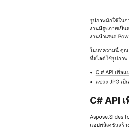
รูปภาพมักใช้ในก
งานมีรูปภาพเป็น
งานนำเสนอ Powe
ในบทความนี้ คุณจ
ที่สไลด์ใช้รูปภาพ
C # API เพื่อ
แปลง JPG เป็
C# API เ
Aspose.Slides f
แอปพลิเคชันสร้า