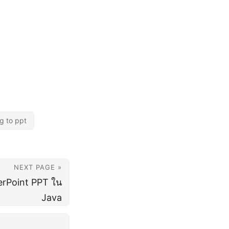
g to ppt
NEXT PAGE »
werPoint PPT ใน
Java