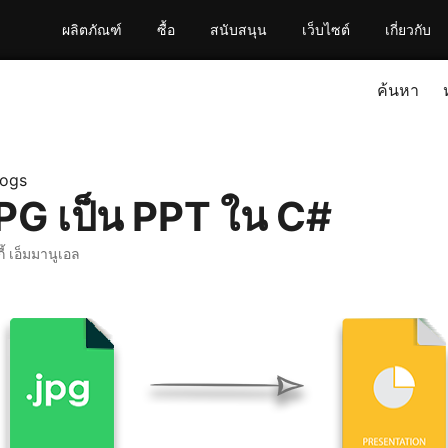
ผลิตภัณฑ์
ซื้อ
สนับสนุน
เว็บไซต์
เกี่ยวกับ
ค้นหา
logs
PG เป็น PPT ใน C#
กี้ เอ็มมานูเอล