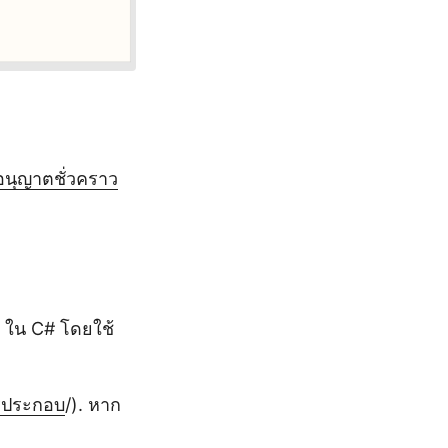
อนุญาตชั่วคราว
 ใน C# โดยใช้
รประกอบ
/). หาก