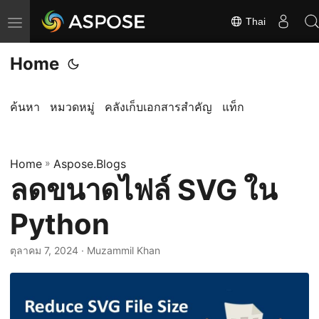
Thai
ส
ลั
Home
บ
ก
า
ค้นหา
หมวดหมู่
คลังเก็บเอกสารสำคัญ
แท็ก
ร
นำ
Home
ท
»
Aspose.Blogs
ลดขนาดไฟล์ SVG ใน
า
ง
Python
ตุลาคม 7, 2024
· Muzammil Khan