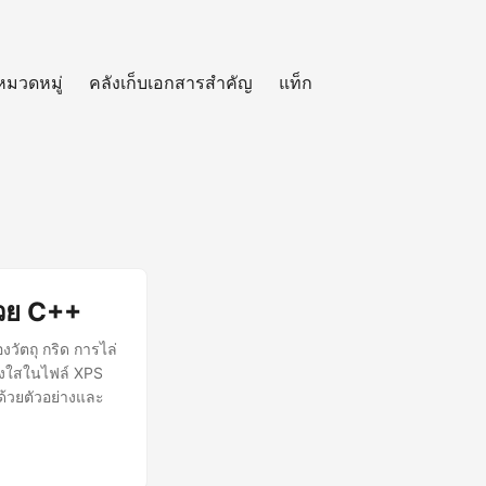
หมวดหมู่
คลังเก็บเอกสารสำคัญ
แท็ก
้วย C++
ัตถุ กริด การไล่
ร่งใสในไฟล์ XPS
้วยตัวอย่างและ