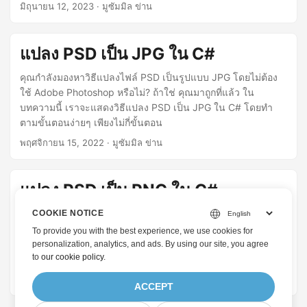
วิธีการแปลง PSD เป็น PNG ใน Java
มิถุนายน 12, 2023
· มูซัมมิล ข่าน
แปลง PSD เป็น JPG ใน C#
คุณกำลังมองหาวิธีแปลงไฟล์ PSD เป็นรูปแบบ JPG โดยไม่ต้อง
ใช้ Adobe Photoshop หรือไม่? ถ้าใช่ คุณมาถูกที่แล้ว ใน
บทความนี้ เราจะแสดงวิธีแปลง PSD เป็น JPG ใน C# โดยทำ
ตามขั้นตอนง่ายๆ เพียงไม่กี่ขั้นตอน
พฤศจิกายน 15, 2022
· มูซัมมิล ข่าน
แปลง PSD เป็น PNG ใน C#
PSD (เอกสาร Photoshop) เป็นรูปแบบไฟล์รูปภาพดั้งเดิมสำหรับ
COOKIE NOTICE
Adobe Photoshop ไฟล์ PSD มักใช้เพื่อสร้างโลโก้ โบรชัวร์ และ
To provide you with the best experience, we use cookies for
รูปภาพอื่นๆ คุณสามารถสร้างรูปภาพ PNG จาก PSD โดยทาง
personalization, analytics, and ads. By using our site, you agree
to
our cookie policy
.
โปรแกรมได้อย่างง่ายดาย ในบทความนี้ คุณจะได้เรียนรู้วิธีการ
แปลงไฟล์ PSD เป็นภาพ PNG ใน C#
พฤศจิกายน 14, 2022
· มูซัมมิล ข่าน
ACCEPT