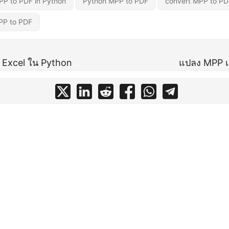
PP to PDF in Python
Python MPP to PDF
convert MPP to PD
PP to PDF
 Excel ใน Python
แปลง MPP เ