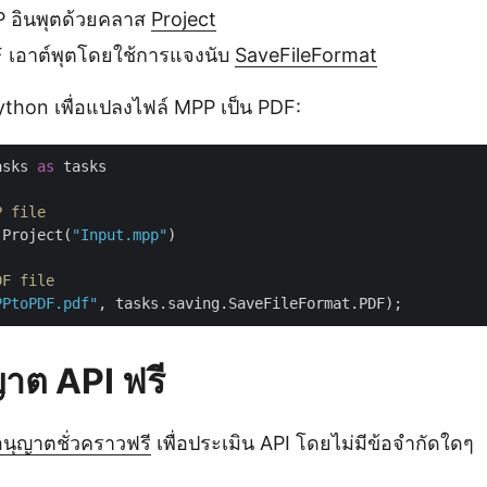
 อินพุตด้วยคลาส
Project
F เอาต์พุตโดยใช้การแจงนับ
SaveFileFormat
 Python เพื่อแปลงไฟล์ MPP เป็น PDF:
asks 
as
 tasks

P file
.Project(
"Input.mpp"
)

DF file
PPtoPDF.pdf"
ญาต API ฟรี
นุญาตชั่วคราวฟรี
เพื่อประเมิน API โดยไม่มีข้อจำกัดใดๆ