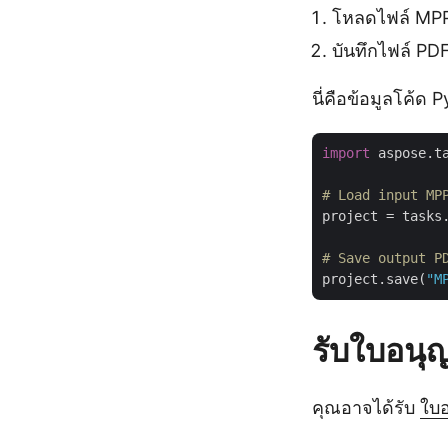
โหลดไฟล์ MPP
บันทึกไฟล์ PD
นี่คือข้อมูลโค้ด
import
 aspose.t
# Load input MP
project = tasks
# Save output P
project.save(
"M
รับใบอนุ
คุณอาจได้รับ
ใบอ