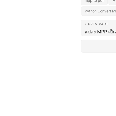
mpp to pdf
M
Python Convert M
« PREV PAGE
แปลง MPP เป็น