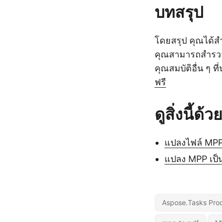
บทสรุป
โดยสรุป คุณได้ส
คุณสามารถสำรวจค
คุณสมบัติอื่น ๆ 
ฟรี
ดูสิ่งนี้ด้ว
แปลงไฟล์ MPP 
แปลง MPP เป็น
Aspose.Tasks Prod