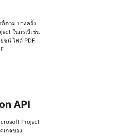
ก็ตาม บางครั้ง
roject ในกรณีเช่น
ยชน์ ไฟล์ PDF
DF
hon API
icrosoft Project
พ็คเกจของ