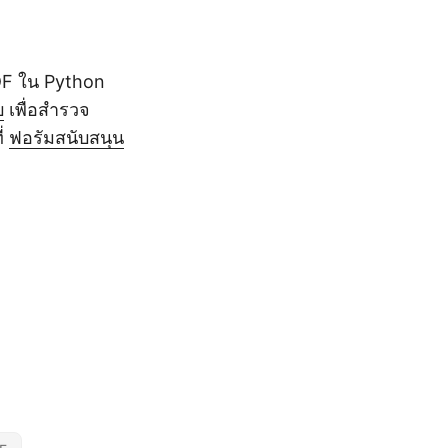
DF ใน Python
บ
เพื่อสำรวจ
ี่
ฟอรัมสนับสนุน