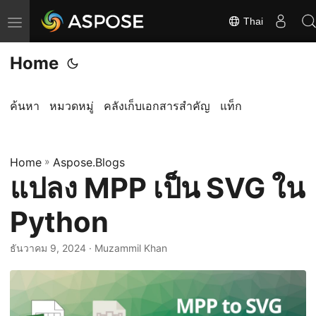
Thai
ส
ลั
Home
บ
ก
า
ค้นหา
หมวดหมู่
คลังเก็บเอกสารสำคัญ
แท็ก
ร
นำ
Home
ท
»
Aspose.Blogs
แปลง MPP เป็น SVG ใน
า
ง
Python
ธันวาคม 9, 2024
· Muzammil Khan