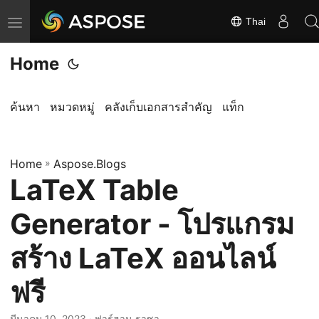
Thai
ส
ลั
Home
บ
ก
า
ค้นหา
หมวดหมู่
คลังเก็บเอกสารสำคัญ
แท็ก
ร
นำ
Home
ท
»
Aspose.Blogs
LaTeX Table
า
ง
Generator - โปรแกรม
สร้าง LaTeX ออนไลน์
ฟรี
มีนาคม 10, 2023
· ฟาร์ฮาน ราซา